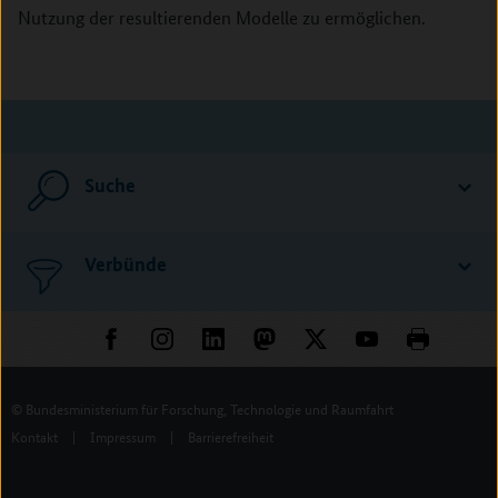
Nutzung der resultierenden Modelle zu ermöglichen.
Suche
Verbünde
© Bundesministerium für Forschung, Technologie und Raumfahrt
Kontakt
|
Impressum
|
Barrierefreiheit