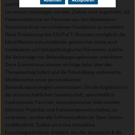
und Histopathologie-Bilder in einen multimodalen
Lernansatz einbezogen werden. Zudem wird angestrebt, die
Patientenkohorte um Personen aus den Molekularen
Tumorboards an verschiedenen Standorten zu erweitern.
Diese Erweiterung des FAIrPaCT-Ansatzes ermöglicht die
Identifikation entscheidender genetischer sowie auch
molekularer und histopathologischer Parameter, welche
die Vorhersage von Behandlungsergebnissen erleichtern.
Diese Erkenntnisse können wichtige Infos über den
Therapieerfolg liefern und die Entwicklung verbesserter
Medikamente sowie personalisierter
Behandlungsstrategien unterstützen. Um die Ergebnisse in
der wissenschaftlichen Gemeinschaft, einschließlich
medizinischer Forscher, biomedizinischer Informatiker,
klinischer Praktiker und Patientengemeinschaften, zu
verbreiten, werden alle Softwarepakete als Open Source
veröffentlicht. Zudem wird eine interaktive
Forschungsplattform etabliert, um den Austausch & die