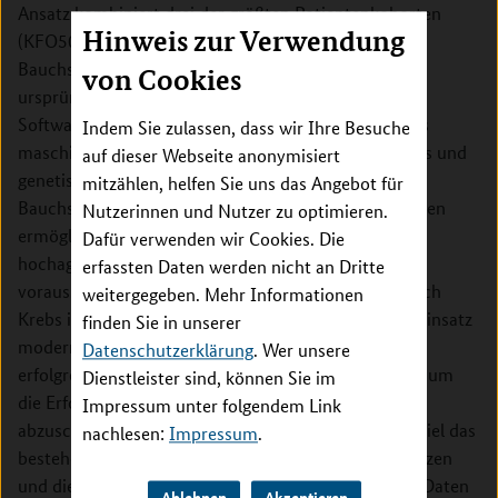
Ansatz kombiniert drei der größten Patientenkohorten
Hinweis zur Verwendung
(KFO5002, KFO325, SFB1321) zu
Bauchspeicheldrüsenkrebs in Deutschland. Das
von Cookies
ursprüngliche Konsortium hatte zum Ziel, ein
Softwaresystem zu entwickeln, das durch föderiertes
Indem Sie zulassen, dass wir Ihre Besuche
maschinelles Lernen, die Analyse von klinischen Infos und
auf dieser Webseite anonymisiert
genetischen Krebs Panel Sequenzierungsdaten von
mitzählen, helfen Sie uns das Angebot für
Bauchspeicheldrüsenkrebspatientinnen und -patienten
Nutzerinnen und Nutzer zu optimieren.
ermöglicht. Bauchspeicheldrüsenkrebs, eine
Dafür verwenden wir Cookies. Die
hochaggressive Krebserkrankung, wird bis 2030
erfassten Daten werden nicht an Dritte
voraussichtlich die zweithäufigste Todesursache durch
weitergegeben. Mehr Informationen
Krebs in der industrialisierten Welt sein. Durch den Einsatz
finden Sie in unserer
modernster Methoden der föderierten KI wurden
Datenschutzerklärung
. Wer unsere
erfolgreich robuste Hochleistungs-Modelle trainiert, um
Dienstleister sind, können Sie im
die Erfolgswahrscheinlichkeit der Behandlung
Impressum unter folgendem Link
abzuschätzen. In diesem Folgeprojekt ist das Hauptziel das
nachlesen:
Impressum
.
bestehende Konsortium und die Infrastruktur zu nutzen
und die Modelle zu verbessern, indem Multi-Omics-Daten
Ablehnen
Akzeptieren