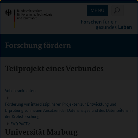
Direkt
Direkt
Direkt
MENU
zum
zum
zur
Inhalt
Hauptmenu
Suche
(Eingabetaste)
(Eingabetaste)
(Eingabetaste)
Forschung fördern
Teilprojekt eines Verbundes
Volkskrankheiten
Förderung von interdisziplinären Projekten zur Entwicklung und
Erprobung von neuen Ansätzen der Datenanalyse und des Datenteilens in
der Krebsforschung
FAIrPaCT2
Universität Marburg