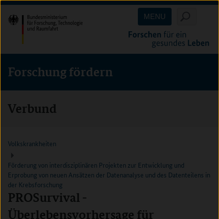
Direkt
Direkt
Direkt
MENU
zum
zum
zur
Inhalt
Hauptmenu
Suche
(Eingabetaste)
(Eingabetaste)
(Eingabetaste)
Forschung fördern
Verbund
Volkskrankheiten
Förderung von interdisziplinären Projekten zur Entwicklung und
Erprobung von neuen Ansätzen der Datenanalyse und des Datenteilens in
der Krebsforschung
PROSurvival -
Überlebensvorhersage für