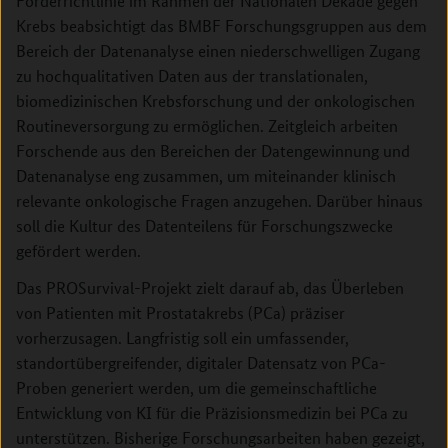
Förderrichtlinie im Rahmen der Nationalen Dekade gegen
Krebs beabsichtigt das BMBF Forschungsgruppen aus dem
Bereich der Datenanalyse einen niederschwelligen Zugang
zu hochqualitativen Daten aus der translationalen,
biomedizinischen Krebsforschung und der onkologischen
Routineversorgung zu ermöglichen. Zeitgleich arbeiten
Forschende aus den Bereichen der Datengewinnung und
Datenanalyse eng zusammen, um miteinander klinisch
relevante onkologische Fragen anzugehen. Darüber hinaus
soll die Kultur des Datenteilens für Forschungszwecke
gefördert werden.
Das PROSurvival-Projekt zielt darauf ab, das Überleben
von Patienten mit Prostatakrebs (PCa) präziser
vorherzusagen. Langfristig soll ein umfassender,
standortübergreifender, digitaler Datensatz von PCa-
Proben generiert werden, um die gemeinschaftliche
Entwicklung von KI für die Präzisionsmedizin bei PCa zu
unterstützen. Bisherige Forschungsarbeiten haben gezeigt,