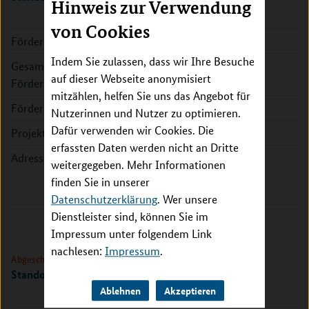
Hinweis zur Verwendung
von Cookies
Förderkennzeichen:
01KD2213A
Indem Sie zulassen, dass wir Ihre Besuche
Gesamte
296.654 EUR
auf dieser Webseite anonymisiert
Fördersumme:
mitzählen, helfen Sie uns das Angebot für
Förderzeitraum:
2022 - 2025
Nutzerinnen und Nutzer zu optimieren.
Dafür verwenden wir Cookies. Die
Projektleitung:
Dr. Marco Eichelberg
erfassten Daten werden nicht an Dritte
Adresse:
OFFIS e.V.
weitergegeben. Mehr Informationen
Escherweg 2
finden Sie in unserer
26121 Oldenburg
Datenschutzerklärung
. Wer unsere
Dienstleister sind, können Sie im
Impressum unter folgendem Link
nachlesen:
Impressum
.
Abgeschlossen
Standort München
Ablehnen
Akzeptieren