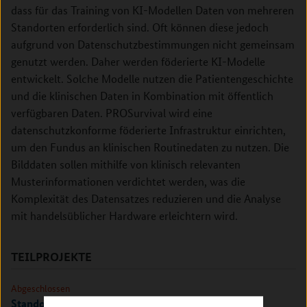
dass für das Training von KI-Modellen Daten von mehreren
Standorten erforderlich sind. Oft können diese jedoch
aufgrund von Datenschutzbestimmungen nicht gemeinsam
genutzt werden. Daher werden föderierte KI-Modelle
entwickelt. Solche Modelle nutzen die Patientengeschichte
und die klinischen Daten in Kombination mit öffentlich
verfügbaren Daten. PROSurvival wird eine
datenschutzkonforme föderierte Infrastruktur einrichten,
um den Fundus an klinischen Routinedaten zu nutzen. Die
Bilddaten sollen mithilfe von klinisch relevanten
Musterinformationen verdichtet werden, was die
Komplexität des Datensatzes reduzieren und die Analyse
mit handelsüblicher Hardware erleichtern wird.
TEILPROJEKTE
Abgeschlossen
Standort Oldenburg