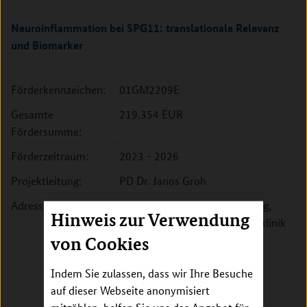
Neuroinflammation bei SPG11: translationale Relevanz
und Biomarker
Förderkennzeichen:
01GM2209E
Gesamte
219.354 EUR
Fördersumme:
Förderzeitraum:
2023 - 2026
Projektleitung:
PD Dr. Janos Groh
Adresse:
Universitätsklinikum Würzburg,
Hinweis zur Verwendung
Neurologische Klinik und Poliklinik
Josef-Schneider-Str. 11
von Cookies
97080 Würzburg
Indem Sie zulassen, dass wir Ihre Besuche
auf dieser Webseite anonymisiert