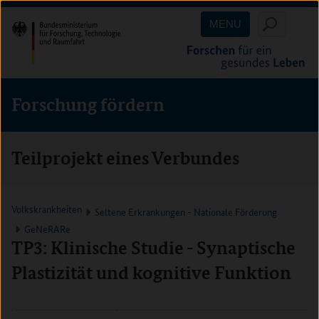
Direkt
Direkt
Direkt
MENU
zum
zum
zur
Inhalt
Hauptmenu
Suche
(Eingabetaste)
(Eingabetaste)
(Eingabetaste)
Forschung fördern
Teilprojekt eines Verbundes
Volkskrankheiten
Seltene Erkrankungen - Nationale Förderung
GeNeRARe
TP3: Klinische Studie - Synaptische
Plastizität und kognitive Funktion