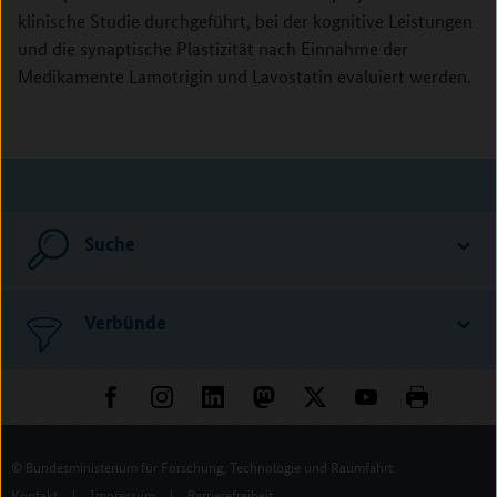
klinische Studie durchgeführt, bei der kognitive Leistungen
und die synaptische Plastizität nach Einnahme der
Medikamente Lamotrigin und Lavostatin evaluiert werden.
Suche
Verbünde
© Bundesministerium für Forschung, Technologie und Raumfahrt
Kontakt
|
Impressum
|
Barrierefreiheit