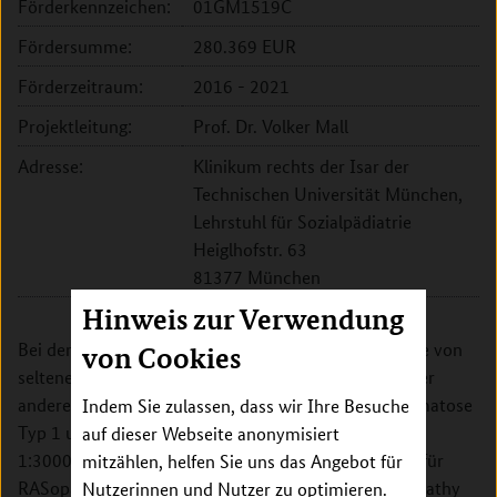
Förderkennzeichen:
01GM1519C
Fördersumme:
280.369 EUR
Förderzeitraum:
2016 - 2021
Projektleitung:
Prof. Dr. Volker Mall
Adresse:
Klinikum rechts der Isar der
Technischen Universität München,
Lehrstuhl für Sozialpädiatrie
Heiglhofstr. 63
81377 München
Hinweis zur Verwendung
Bei den RASopathien handelt es sich um eine Gruppe von
von Cookies
seltenen genetisch bedingten Erkrankungen, die unter
anderem das Noonan-Syndrom und die Neurofibromatose
Indem Sie zulassen, dass wir Ihre Besuche
Typ 1 umfasst (beide mit einer Häufigkeit von etwa
auf dieser Webseite anonymisiert
1:3000). In dem Verbund des Deutschen Netzwerks für
mitzählen, helfen Sie uns das Angebot für
RASopathie-Forschung (German Network for RASopathy
Nutzerinnen und Nutzer zu optimieren.