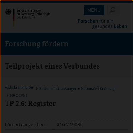
Direkt
Direkt
Direkt
MENU
zum
zum
zur
Inhalt
Hauptmenu
Suche
(Eingabetaste)
(Eingabetaste)
(Eingabetaste)
Forschung fördern
Teilprojekt eines Verbundes
Volkskrankheiten
Seltene Erkrankungen - Nationale Förderung
NEOCYST
TP 2.6: Register
Förderkennzeichen:
01GM1903F