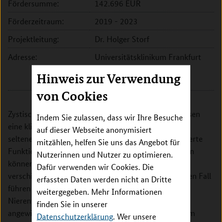
Fördersumme:
142.696 EUR
Förderzeitraum:
2019 - 2023
Projektleitung:
Dr. Holger Storf
Adresse:
Universitätsklinikum Frankfurt
Theodor-Stern-Kai 7
Hinweis zur Verwendung
60596 Frankfurt am Main
von Cookies
Zystische Nierenerkrankungen im Kindesalter umfassen
Indem Sie zulassen, dass wir Ihre Besuche
eine klinisch und genetisch heterogene Gruppe von
auf dieser Webseite anonymisiert
seltenen Erkrankungen der Niere, denen eine veränderte
mitzählen, helfen Sie uns das Angebot für
Funktion der Nieren zugrunde liegt. Die Erkrankungen
Nutzerinnen und Nutzer zu optimieren.
können mit unterschiedlichen Symptomen in
Dafür verwenden wir Cookies. Die
verschiedenen Altersstufen auftreten. Im schlimmsten Fall
erfassten Daten werden nicht an Dritte
führen die Erkrankungen bereits früh zu einem
weitergegeben. Mehr Informationen
Nierenversagen, so dass Betroffene auf die Dialyse
finden Sie in unserer
angewiesen sind. Der Verbund NEOCYST hat daher im
Datenschutzerklärung
. Wer unsere