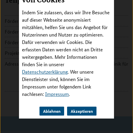
Teilprojekt Jena
Indem Sie zulassen, dass wir Ihre Besuche
auf dieser Webseite anonymisiert
Förderkennzeichen:
031L0136B
mitzählen, helfen Sie uns das Angebot für
Fördersumme:
266.092 EUR
Nutzerinnen und Nutzer zu optimieren.
Dafür verwenden wir Cookies. Die
Förderzeitraum:
2018 - 2021
erfassten Daten werden nicht an Dritte
Projektleitung:
Prof. Dr. Andreas Hochhaus
weitergegeben. Mehr Informationen
Adresse:
Universitätsklinikum Jena - Klinik für
finden Sie in unserer
Innere Medizin II
Datenschutzerklärung
. Wer unsere
Erlanger Allee 101
Dienstleister sind, können Sie im
07747 Jena
Impressum unter folgendem Link
nachlesen:
Impressum
.
Ablehnen
Akzeptieren