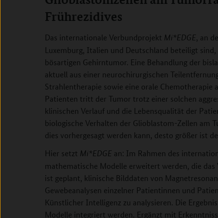
Frührezidives
Das internationale Verbundprojekt
, an d
Mi*EDGE
Luxemburg, Italien und Deutschland beteiligt sind,
bösartigen Gehirntumor. Eine Behandlung der bisl
aktuell aus einer neurochirurgischen Teilentfernun
Strahlentherapie sowie eine orale Chemotherapie a
Patienten tritt der Tumor trotz einer solchen aggr
klinischen Verlauf und die Lebensqualität der Patie
biologische Verhalten der Glioblastom-Zellen am 
dies vorhergesagt werden kann, desto größer ist de
Hier setzt
an: Im Rahmen des internation
Mi*EDGE
mathematische Modelle erweitert werden, die das 
ist geplant, klinische Bilddaten von Magnetreson
Gewebeanalysen einzelner Patientinnen und Patie
Künstlicher Intelligenz zu analysieren. Die Ergebni
Modelle integriert werden. Ergänzt mit Erkenntnis