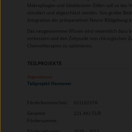
Makrophagen und Glioblastom-Zellen soll so das V
simuliert und abgeschätzt werden. Von großer Bede
Integration der präoperativen Neuro-Bildgebung i
Das neugewonnene Wissen wird wesentlich dazu be
verbessern und den Zeitpunkt von chirurgischen Zw
Chemotherapien zu optimieren.
TEILPROJEKTE
Abgeschlossen
Teilprojekt Hannover
Förderkennzeichen:
031L0237A
Gesamte
221.482 EUR
Fördersumme:
Förderzeitraum:
2020 - 2023