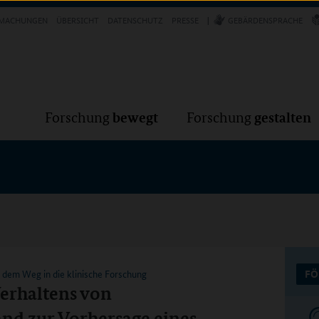
Forschung
Forschung
bewegt
g
MACHUNGEN
ÜBERSICHT
DATENSCHUTZ
PRESSE
GEBÄRDENSPRACHE
VER
bewegt
gestalten
Forschung
Forschung
dem Weg in die klinische Forschung
FÖ
erhaltens von
nd zur Vorhersage eines