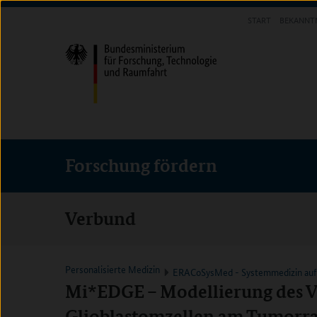
Direkt
Direkt
Direkt
START
BEKANNT
zum
zum
zur
FORSCHUNG FÖRDERN
Inhalt
Hauptmenu
Suche
(Eingabetaste)
(Eingabetaste)
(Eingabetaste)
Forschung fördern
Verbund
Personalisierte Medizin
ERACoSysMed - Systemmedizin auf 
Mi*EDGE – Modellierung des V
Glioblastomzellen am Tumorra