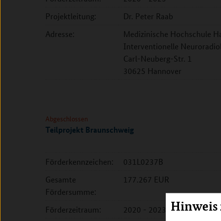
Projektleitung:
Dr. Peter Raab
Adresse:
Medizinische Hochschule Ha
Interventionelle Neuroradio
Carl-Neuberg-Str. 1
30625 Hannover
Abgeschlossen
Teilprojekt Braunschweig
Förderkennzeichen:
031L0237B
Gesamte
177.267 EUR
Fördersumme:
Hinweis
Förderzeitraum:
2020 - 2023