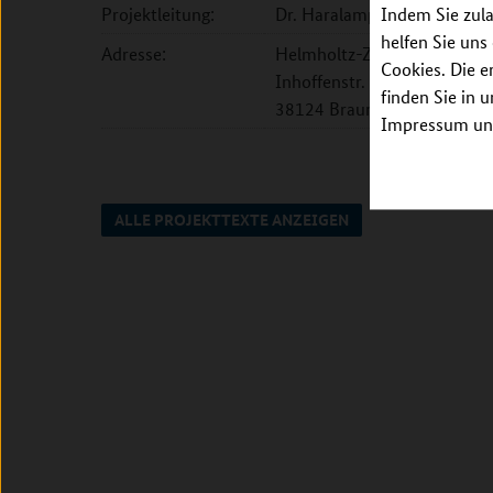
Projektleitung:
Dr. Haralampos Hatzikirou
Indem Sie zula
helfen Sie uns
Adresse:
Helmholtz-Zentrum für Inf
Cookies. Die e
Inhoffenstr. 7
finden Sie in 
38124 Braunschweig
Impressum unt
ALLE PROJEKTTEXTE ANZEIGEN