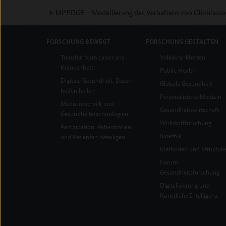
Mi*EDGE – Modellierung des Verhaltens von Glioblasto
FORSCHUNG
BEWEGT
FORSCHUNG
GESTALTEN
Transfer: Vom Labor ans
Volkskrankheiten
Krankenbett
Public Health
Digitale Gesundheit: Daten
Globale Gesundheit
helfen heilen
Personalisierte Medizin
Medizintechnik und
Gesundheitswirtschaft
Gesundheitstechnologien
Wirkstoffforschung
Partizipation: Patientinnen
Bioethik
und Patienten beteiligen
Methoden und Struktur
Forum
Gesundheitsforschung
Digitalisierung und
Künstliche Intelligenz