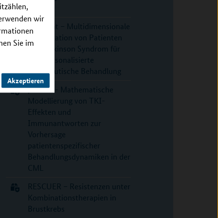
itzählen,
Index
verwenden wir
PD-Strat – Multidimensionale
ormationen
Stratifikation von Patienten
nnen Sie im
mit Parkinson Syndrom für
eine personalisierte
therapeutische Behandlung
Akzeptieren
prediCt - Mathematische
Modellierung von TKI-
Effekten und
Immunantworten zur
Vorhersage
patientenspezifischer
Behandlungsdynamiken in der
CML
RESCUER – Resistenzen unter
Kombinationstherapien in
Brustkrebs