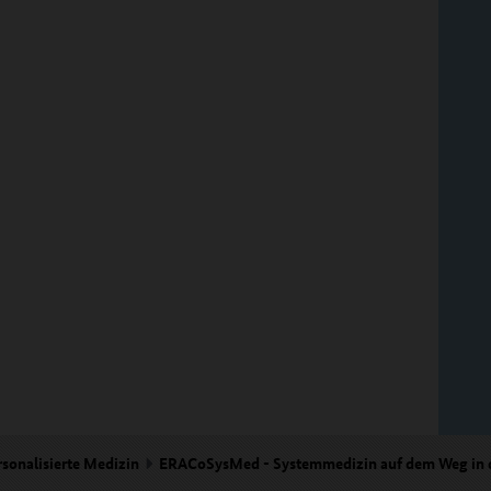
rsonalisierte Medizin
ERACoSysMed - Systemmedizin auf dem Weg in d