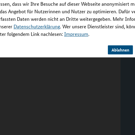
ssen, dass wir Ihre Besuche auf dieser Webseite anonymisiert m
 das Angebot für Nutzerinnen und Nutzer zu optimieren. Dafür 
ektionsforschung GmbH
rfassten Daten werden nicht an Dritte weitergegeben. Mehr Inf
unserer
Datenschutzerklärung
. Wer unsere Dienstleister sind, kö
er folgendem Link nachlesen:
Impressum
.
Ablehnen