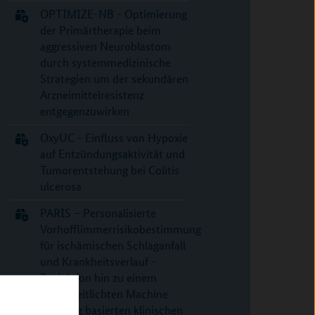
OPTIMIZE-NB - Optimierung
der Primärtherapie beim
aggressiven Neuroblastom
durch systemmedizinische
Strategien um der sekundären
Arzneimittelresistenz
entgegenzuwirken
OxyUC - Einfluss von Hypoxie
auf Entzündungsaktivität und
Tumorentstehung bei Colitis
ulcerosa
PARIS – Personalisierte
Vorhofflimmerrisikobestimmung
für ischämischen Schlaganfall
und Krankheitsverlauf -
Projektion hin zu einem
vereinheitlichten Machine
Learning basierten klinischen