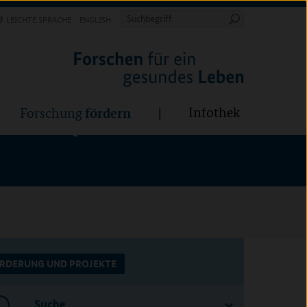
Forschung
Infothek
estalten
fördern
Suchbegriff
LEICHTE SPRACHE
ENGLISH
Suche
starten
BÜNDE:
fördern
Infothek
Forschung
RDERUNG UND PROJEKTE
Suche