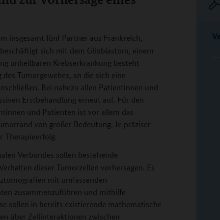
V
em insgesamt fünf Partner aus Frankreich,
 beschäftigt sich mit dem Glioblastom, einem
ang unheilbaren Krebserkrankung besteht
g des Tumorgewebes, an die sich eine
nschließen. Bei nahezu allen Patientinnen und
essiven Erstbehandlung erneut auf. Für den
ntinnen und Patienten ist vor allem das
Tumorrand von großer Bedeutung. Je präziser
r Therapieerfolg.
alen Verbundes sollen bestehende
Verhalten dieser Tumorzellen vorhersagen. Es
anztomografien mit umfassenden
nten zusammenzuführen und mithilfe
sse sollen in bereits existierende mathematische
sen über Zellinteraktionen zwischen