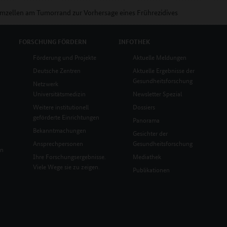
mzellen am Tumorrand zur Vorhersage eines Frührezidives
FORSCHUNG
FÖRDERN
INFOTHEK
Förderung und Projekte
Aktuelle Meldungen
Deutsche Zentren
Aktuelle Ergebnisse der
Gesundheitsforschung
Netzwerk
Universitätsmedizin
Newsletter Spezial
Weitere institutionell
Dossiers
geförderte Einrichtungen
Panorama
Bekanntmachungen
Gesichter der
Ansprechpersonen
Gesundheitsforschung
en
Ihre Forschungsergebnisse.
Mediathek
Viele Wege sie zu zeigen.
Publikationen