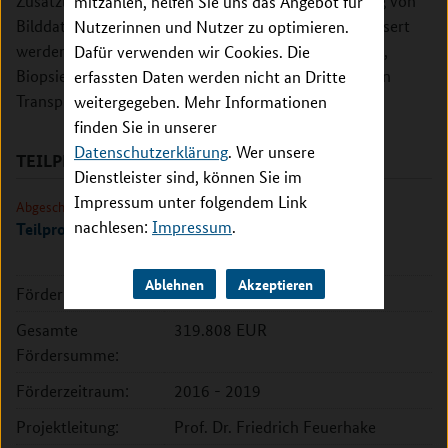
Zusätzlich dazu soll die mathematische Modellierung von
mitzählen, helfen Sie uns das Angebot für
Bilddaten und die Evaluation von Biomarkern verbessert
Nutzerinnen und Nutzer zu optimieren.
werden. Zudem ist im Rahmen des Projektes geplant,
Dafür verwenden wir Cookies. Die
Biopsie-Analysen zwischen zwei großen europäischen
erfassten Daten werden nicht an Dritte
Transplantationszentren zu harmonisieren.
weitergegeben. Mehr Informationen
finden Sie in unserer
Datenschutzerklärung
. Wer unsere
TEILPROJEKTE
Dienstleister sind, können Sie im
Impressum unter folgendem Link
Abgeschlossen
nachlesen:
Impressum
.
Teilprojekt Hannover
Ablehnen
Akzeptieren
Förderkennzeichen:
031L0085A
Gesamte
319.808 EUR
Fördersumme:
Förderzeitraum:
2016 - 2019
Projektleitung:
Prof. Dr. Friedrich Feuerhake