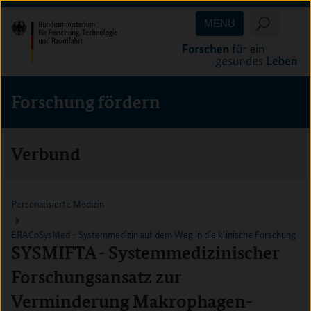
Direkt
Direkt
Direkt
MENU
zum
zum
zur
Inhalt
Hauptmenu
Suche
(Eingabetaste)
(Eingabetaste)
(Eingabetaste)
Forschung fördern
Verbund
Personalisierte Medizin
ERACoSysMed - Systemmedizin auf dem Weg in die klinische Forschung
SYSMIFTA - Systemmedizinischer
Forschungsansatz zur
Verminderung Makrophagen-