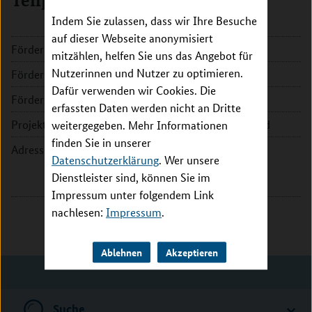
Teilprojekt Heidelberg I
Indem Sie zulassen, dass wir Ihre Besuche
auf dieser Webseite anonymisiert
Förderkennzeichen:
16LW0233K
mitzählen, helfen Sie uns das Angebot für
Nutzerinnen und Nutzer zu optimieren.
Fördersumme:
2.362.374 EUR
Dafür verwenden wir Cookies. Die
Förderzeitraum:
2023 - 2026
erfassten Daten werden nicht an Dritte
Projektleitung:
Prof. Dr. Jeroen Krijgsveld
weitergegeben. Mehr Informationen
finden Sie in unserer
Adresse:
Universität Heidelberg
Datenschutzerklärung
. Wer unsere
Grabengasse 1
Dienstleister sind, können Sie im
69117 Heidelberg
Impressum unter folgendem Link
nachlesen:
Impressum
.
Ablehnen
Akzeptieren
Suche