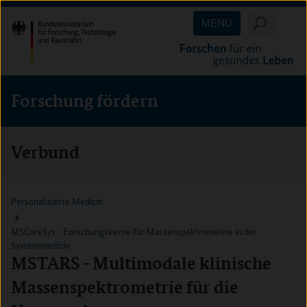
Direkt
Direkt
Direkt
MENU
zum
zum
zur
Inhalt
Hauptmenu
Suche
(Eingabetaste)
(Eingabetaste)
(Eingabetaste)
Forschung fördern
Verbund
Personalisierte Medizin
MSCoreSys - Forschungskerne für Massenspektrometrie in der
Systemmedizin
MSTARS - Multimodale klinische
Massenspektrometrie für die