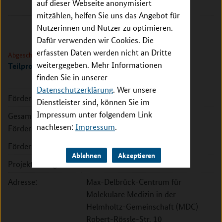
auf dieser Webseite anonymisiert
10117 Berlin
mitzählen, helfen Sie uns das Angebot für
Nutzerinnen und Nutzer zu optimieren.
Dafür verwenden wir Cookies. Die
erfassten Daten werden nicht an Dritte
Abgeschlossen
weitergegeben. Mehr Informationen
Teilprojekt Berlin II
finden Sie in unserer
Datenschutzerklärung
. Wer unsere
Förderkennzeichen:
031L0220B
Dienstleister sind, können Sie im
Impressum unter folgendem Link
Gesamte
2.051.322 EUR
nachlesen:
Impressum
.
Fördersumme:
Förderzeitraum:
2020 - 2023
Ablehnen
Akzeptieren
Projektleitung:
Prof. Dr. Matthias Selbach
Adresse:
Max-Delbrück-Centrum für
Molekulare Medizin in der
Helmholtz-Gemeinschaft (MDC)
Robert-Rössle-Str. 10