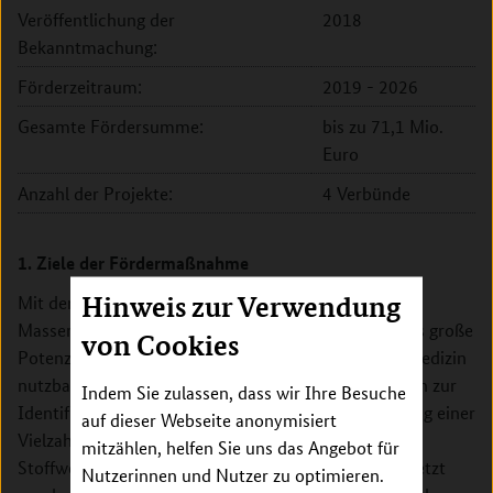
Veröffentlichung der
2018
Bekanntmachung:
Förderzeitraum:
2019 - 2026
Gesamte Fördersumme:
bis zu 71,1 Mio.
Euro
Anzahl der Projekte:
4 Verbünde
1. Ziele der Fördermaßnahme
Hinweis zur Verwendung
Mit der Förderrichtlinie „Forschungskerne für die
Massenspektrometrie in der Systemmedizin“ soll das große
von Cookies
Potenzial der Massenspektrometrie für die Systemmedizin
nutzbar gemacht werden. Massenspektrometrie kann zur
Indem Sie zulassen, dass wir Ihre Besuche
Identifizierung, Charakterisierung und Quantifizierung einer
auf dieser Webseite anonymisiert
Vielzahl von Biomolekülen wie Proteinen,
mitzählen, helfen Sie uns das Angebot für
Stoffwechselprodukten, Zuckern oder Fetten eingesetzt
Nutzerinnen und Nutzer zu optimieren.