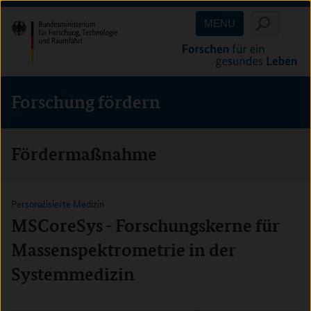
Direkt
Direkt
Direkt
MENU
zum
zum
zur
Inhalt
Hauptmenu
Suche
(Eingabetaste)
(Eingabetaste)
(Eingabetaste)
Forschung fördern
Fördermaßnahme
Personalisierte Medizin
MSCoreSys - Forschungskerne für
Massenspektrometrie in der
Systemmedizin