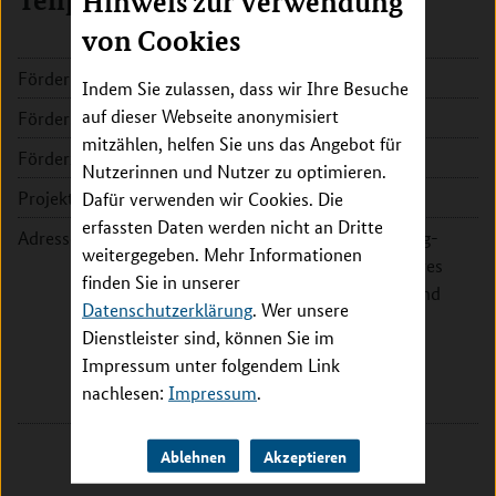
Teilprojekt Hamburg
Hinweis zur Verwendung
von Cookies
Förderkennzeichen:
031L0239
Indem Sie zulassen, dass wir Ihre Besuche
auf dieser Webseite anonymisiert
Fördersumme:
293.165 EUR
mitzählen, helfen Sie uns das Angebot für
Förderzeitraum:
2020 - 2023
Nutzerinnen und Nutzer zu optimieren.
Projektleitung:
Prof. Dr. Renate Schnabel
Dafür verwenden wir Cookies. Die
erfassten Daten werden nicht an Dritte
Adresse:
Universitätsklinikum Hamburg-
weitergegeben. Mehr Informationen
Eppendorf (UKE) - Universitäres
finden Sie in unserer
Herzzentrum (UHZ) - Klinik und
Datenschutzerklärung
. Wer unsere
Poliklinik für Allgemeine und
Dienstleister sind, können Sie im
Interventionelle Kardiologie
Impressum unter folgendem Link
Martinistr. 52
nachlesen:
Impressum
.
20251 Hamburg
Ablehnen
Akzeptieren