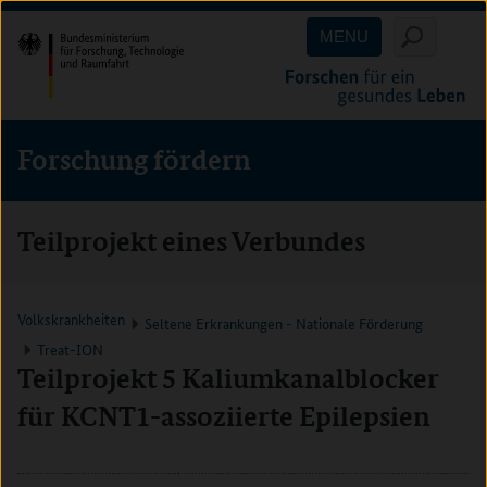
Direkt
Direkt
Direkt
MENU
zum
zum
zur
Inhalt
Hauptmenu
Suche
(Eingabetaste)
(Eingabetaste)
(Eingabetaste)
Forschung fördern
Teilprojekt eines Verbundes
Volkskrankheiten
Seltene Erkrankungen - Nationale Förderung
Treat-ION
Teilprojekt 5 Kaliumkanalblocker
für KCNT1-assoziierte Epilepsien