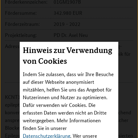
Förderkennzeichen:
01GM1907B
Fördersumme:
342.980 EUR
Förderzeitraum:
2019 - 2022
Projektleitung:
PD Dr. Axel Neu
Adresse:
Universitätsklinikum Hamburg-
Hinweis zur Verwendung
Eppendorf - Klinik und Poliklinik für
von Cookies
Kinder- und Jugendmedizin
Martinistr. 52
Indem Sie zulassen, dass wir Ihre Besuche
20251 Hamburg
auf dieser Webseite anonymisiert
mitzählen, helfen Sie uns das Angebot für
KCNT1-Genmutationen sind mit früh beginnenden
Nutzerinnen und Nutzer zu optimieren.
epileptischen Enzephalopathien assoziiert, die auf
Dafür verwenden wir Cookies. Die
konventionelle antikonvulsive Therapien nur unzureichend
erfassten Daten werden nicht an Dritte
ansprechen. Projektziel ist die Identifizierung spezifischer
weitergegeben. Mehr Informationen
Blocker für die Behandlung von KCNT1-assoziierten
finden Sie in unserer
Epilepsien. Neue KCNT1-Blocker werden mit Zell-basierten
Datenschutzerklärung
. Wer unsere