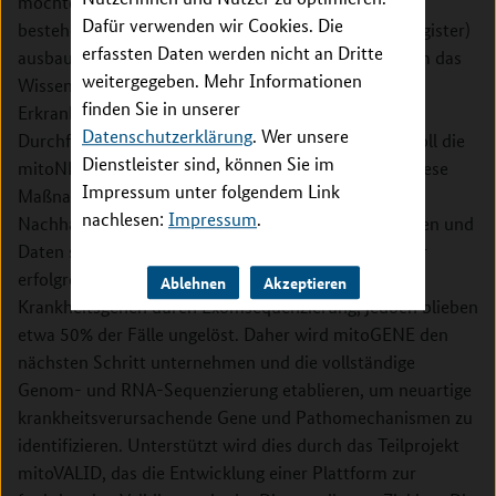
möchte in der geplanten dritten Förderperiode sein
Dafür verwenden wir Cookies. Die
bestehendes mitoREGISTRY (nationales Patientenregister)
erfassten Daten werden nicht an Dritte
ausbauen und in ein globales Register integrieren, um das
weitergegeben. Mehr Informationen
Wissen über das Spektrum und den Verlauf dieser
finden Sie in unserer
Erkrankungen zu verbessern und das Design und die
Datenschutzerklärung
. Wer unsere
Durchführung klinischer Studien zu verbessern. Es soll die
Dienstleister sind, können Sie im
mitoNET-Biobank mitoSAMPLE etabliert werden. Diese
Impressum unter folgendem Link
Maßnahmen werden dazu beitragen, die langfristige
nachlesen:
Impressum
.
Nachhaltigkeit und Zugänglichkeit von Infrastrukturen und
Daten sicherzustellen. Das Teilprojekt mitoGENE war
erfolgreich bei der Identifizierung von > 40 neuen
Ablehnen
Akzeptieren
Krankheitsgenen durch Exomsequenzierung, jedoch blieben
etwa 50% der Fälle ungelöst. Daher wird mitoGENE den
nächsten Schritt unternehmen und die vollständige
Genom- und RNA-Sequenzierung etablieren, um neuartige
krankheitsverursachende Gene und Pathomechanismen zu
identifizieren. Unterstützt wird dies durch das Teilprojekt
mitoVALID, das die Entwicklung einer Plattform zur