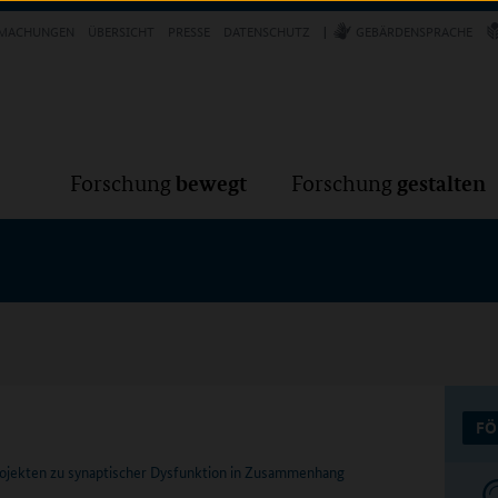
Forschung
Forschung
bewegt
g
MACHUNGEN
ÜBERSICHT
PRESSE
DATENSCHUTZ
GEBÄRDENSPRACHE
VER
bewegt
gestalten
Forschung
Forschung
FÖ
ekten zu synaptischer Dysfunktion in Zusammenhang