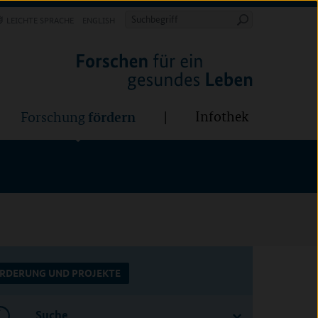
Forschung
Infothek
estalten
fördern
Suchbegriff
LEICHTE SPRACHE
ENGLISH
Suche
starten
BÜNDE:
fördern
Infothek
Forschung
RDERUNG UND PROJEKTE
Suche