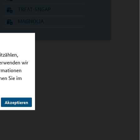
TREAT-SNGAP
MAGNOLIA
itzählen,
verwenden wir
ormationen
nnen Sie im
Akzeptieren