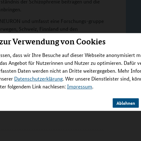
ständnis der Schizophrenie beitragen und die
nbringen.
ET NEURON und umfasst eine Forschungs-gruppe
orwegen, Schweiz, Finnland und den
dentifizierung und Charakterisierung von
 zur Verwendung von Cookies
ssen, dass wir Ihre Besuche auf dieser Webseite anonymisiert m
 das Angebot für Nutzerinnen und Nutzer zu optimieren. Dafür 
rfassten Daten werden nicht an Dritte weitergegeben. Mehr Inf
unserer
Datenschutzerklärung
. Wer unsere Dienstleister sind, kö
komechanismus der Schizophrenie
er folgendem Link nachlesen:
Impressum
.
Ablehnen