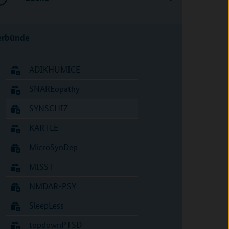
erbünde
ADIKHUMICE
SNAREopathy
SYNSCHIZ
KARTLE
MicroSynDep
MISST
NMDAR-PSY
SleepLess
topdownPTSD