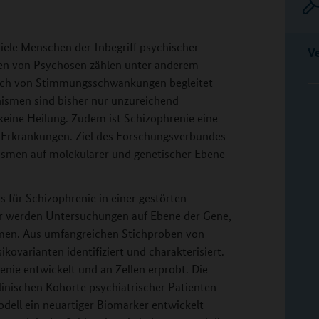
iele Menschen der Inbegriff psychischer
V
en von Psychosen zählen unter anderem
auch von Stimmungsschwankungen begleitet
ismen sind bisher nur unzureichend
keine Heilung. Zudem ist Schizophrenie eine
 Erkrankungen. Ziel des Forschungsverbundes
ismen auf molekularer und genetischer Ebene
 für Schizophrenie in einer gestörten
r werden Untersuchungen auf Ebene der Gene,
en. Aus umfangreichen Stichproben von
kovarianten identifiziert und charakterisiert.
nie entwickelt und an Zellen erprobt. Die
inischen Kohorte psychiatrischer Patienten
dell ein neuartiger Biomarker entwickelt