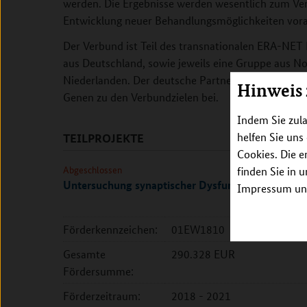
werden. Die Ergebnisse werden wesentlich zum Ver
Entwicklung neuer Behandlungsmöglichkeiten vora
Der Verbund ist Teil des transnationalen ERA-N
aus Deutschland, sowie jeweils eine Gruppe aus N
Niederlanden. Der deutsche Partner trägt mit der I
Hinweis
Genen zu den Verbundzielen bei.
Indem Sie zula
helfen Sie uns
TEILPROJEKTE
Cookies. Die e
Abgeschlossen
finden Sie in 
Untersuchung synaptischer Dysfunktion als Risi
Impressum unt
Förderkennzeichen:
01EW1810
Gesamte
290.328 EUR
Fördersumme:
Förderzeitraum:
2018 - 2021