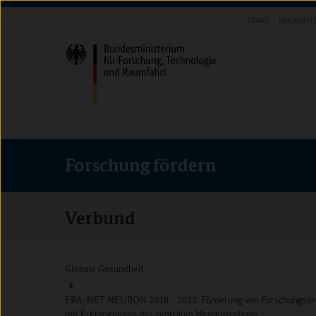
Direkt
Direkt
Direkt
START
BEKANNT
zum
zum
zur
FORSCHUNG FÖRDERN
Inhalt
Hauptmenu
Suche
(Eingabetaste)
(Eingabetaste)
(Eingabetaste)
Forschung fördern
Verbund
Globale Gesundheit
ERA-NET NEURON 2018 - 2022: Förderung von Forschungsproj
mit Erkrankungen des zentralen Nervensystems