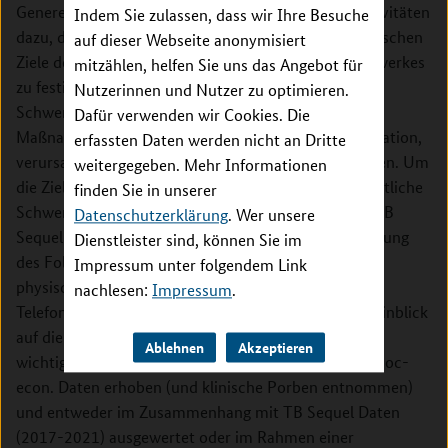
Generell dienen die in diesem Projekt geplanten Aktivitäten
Indem Sie zulassen, dass wir Ihre Besuche
dazu, die erreichten wissenschaftlichen sowie technischen
auf dieser Webseite anonymisiert
Ziele der TB Sequel Studie bzw. des TB Sequel Netzwerkes
mitzählen, helfen Sie uns das Angebot für
zu festigen sowie weiterzuentwickeln. Ein weiterer
Nutzerinnen und Nutzer zu optimieren.
Schwerpunkt dieses Projekts ist die Integration von
Dafür verwenden wir Cookies. Die
Maßnahmen, welche die neue epidemiologische Situation,
erfassten Daten werden nicht an Dritte
verursacht durch die Covid-19-Pandemie, adressieren. Um
weitergegeben. Mehr Informationen
die Ziele des Vorhabens zu erreichen, wird der wesentliche
finden Sie in unserer
Schwerpunkt der Aktivitäten auf der Erhaltung des TB
Datenschutzerklärung
. Wer unsere
Sequel Kohorte liegen. Dies erfolgt durch die Forsetzung
Dienstleister sind, können Sie im
des Follow ups im Jahr 2022 mit mindestens einem
Impressum unter folgendem Link
physischen Studienbesuch und einem zusätzlichen
nachlesen:
Impressum
.
Telefonanruf. Bei beiden Besuchen werden die mit Hinblick
auf die bisher in TB Sequel studierten Outcomes
Ablehnen
Akzeptieren
wichtigsten Morbiditäts- und Mortalitätsdaten und soc-
econ. Daten erhoben (und klinische Porben entnommen)
und entweder im Zusammenhang mit TB Sequel Daten
(2017-2021) ausgewertet oder im Rahmen einer