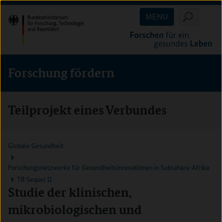
Direkt
Direkt
Direkt
MENU
zum
zum
zur
Inhalt
Hauptmenu
Suche
(Eingabetaste)
(Eingabetaste)
(Eingabetaste)
Forschung fördern
Teilprojekt eines Verbundes
Globale Gesundheit
Forschungsnetzwerke für Gesundheitsinnovationen in Subsahara-Afrika
TB Sequel II
Studie der klinischen,
mikrobiologischen und