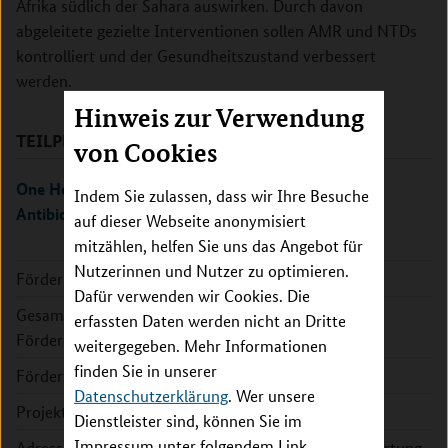
Afrika südlich der Sahara auswirken. Durch davon
abgeleitete gezielte Interventionen sollen AMR und NTDs
kontrolliert und der Gesundheitszustand verbessert
werden.
Hinweis zur Verwendung
TEILPROJEKTE
von Cookies
One Health Überwachungssysteme für
Indem Sie zulassen, dass wir Ihre Besuche
Antibiotikaresistenzen
auf dieser Webseite anonymisiert
mitzählen, helfen Sie uns das Angebot für
Nutzerinnen und Nutzer zu optimieren.
Förderkennzeichen:
01KA2218A
Dafür verwenden wir Cookies. Die
Gesamte
500.546 EUR
erfassten Daten werden nicht an Dritte
Fördersumme:
weitergegeben. Mehr Informationen
finden Sie in unserer
Förderzeitraum:
2023 - 2028
Datenschutzerklärung
. Wer unsere
Projektleitung:
Annemarie Käsbohrer
Dienstleister sind, können Sie im
Impressum unter folgendem Link
Adresse:
Bundesinstitut für Risikobewertung