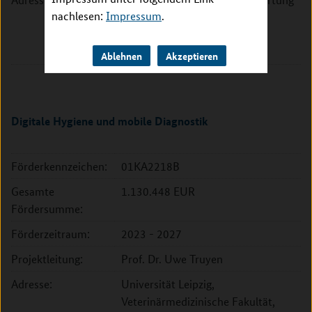
nachlesen:
Impressum
.
(BfR)
Max-Dohrn-Str. 8-10
10589 Berlin
Ablehnen
Akzeptieren
Digitale Hygiene und mobile Diagnostik
Förderkennzeichen:
01KA2218B
Gesamte
1.130.448 EUR
Fördersumme:
Förderzeitraum:
2023 - 2027
Projektleitung:
Prof. Dr. Uwe Truyen
Adresse:
Universität Leipzig,
Veterinärmedizinische Fakultät,