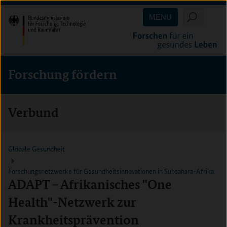
Direkt
Direkt
Direkt
MENU
zum
zum
zur
Inhalt
Hauptmenu
Suche
(Eingabetaste)
(Eingabetaste)
(Eingabetaste)
Forschung fördern
Verbund
Globale Gesundheit
Forschungsnetzwerke für Gesundheitsinnovationen in Subsahara-Afrika
ADAPT – Afrikanisches "One
Health"-Netzwerk zur
Krankheitsprävention