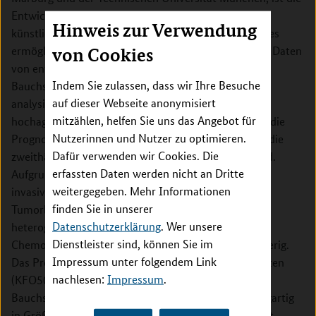
Entwicklung von FAIrPaCT, einem durch föderierte
Hinweis zur Verwendung
künstliche Intelligenz gestütztes Softwaresystem. Dies
ermöglicht klinische Patientendaten und molekulare Daten
von Cookies
von entnommenen Krebszellen von Patienten mit
Indem Sie zulassen, dass wir Ihre Besuche
Bauchspeicheldrüsenkrebs institutsübergreifend zu
auf dieser Webseite anonymisiert
analysieren. Bauchspeicheldrüsenkrebs ist eine
mitzählen, helfen Sie uns das Angebot für
hochaggressive Erkrankung mit steigender Inzidenz, die
Nutzerinnen und Nutzer zu optimieren.
Prognosen zufolge bis 2030 in den Industrieländern die
Dafür verwenden wir Cookies. Die
zweithäufigste krebsbedingte Todesursache sein wird.
erfassten Daten werden nicht an Dritte
Aufgrund seiner außergewöhnlich aggressiven, lokal
weitergegeben. Mehr Informationen
invasiven und zu Fernmetastasen neigenden
finden Sie in unserer
Tumorbiologie, und der ungewöhnlich hohen und
Datenschutzerklärung
. Wer unsere
heterogenen Resistenz gegenüber konventioneller
Dienstleister sind, können Sie im
Chemotherapie gestaltet sich die Therapie oft schwierig.
Impressum unter folgendem Link
Das Projekt vereint drei der größten Patientenkohorten
nachlesen:
Impressum
.
(KFO5002, KFO325, SFB1321) zum Thema
Bauchspeicheldrüsenkrebs in Deutschland, die einzigartig
in Größe und Heterogenität sind. In Kombination mit