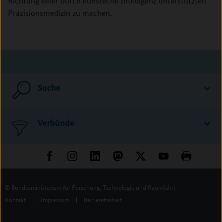
Richtung einer durch künstliche Intelligenz unterstützten
Präzisionsmedizin zu machen.
Suche
Verbünde
© Bundesministerium für Forschung, Technologie und Raumfahrt
Kontakt
|
Impressum
|
Barrierefreiheit