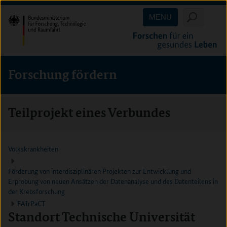
Direkt
Direkt
Direkt
MENU
zum
zum
zur
Inhalt
Hauptmenu
Suche
(Eingabetaste)
(Eingabetaste)
(Eingabetaste)
Forschung fördern
Teilprojekt eines Verbundes
Volkskrankheiten
Förderung von interdisziplinären Projekten zur Entwicklung und
Erprobung von neuen Ansätzen der Datenanalyse und des Datenteilens in
der Krebsforschung
FAIrPaCT
Standort Technische Universität