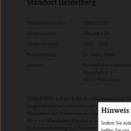
Standort Heidelberg
Förderkennzeichen:
01KD2102E
Fördersumme:
708.788 EUR
Förderzeitraum:
2022 - 2026
Projektleitung:
Dr. Georg Zeller
Adresse:
Europäisches Laborator
Meyerhofstr. 1
69117 Heidelberg
In Mi-EOCRC soll die Rolle der Mikrobiota in der
jungen Menschen untersucht werden und Strategie
Hinweis
Modulation zur Prävention von Darmkrebs entwicke
Wert von Mikrobiota-Signaturen in der Früherken
Indem Sie zula
Risikostratifizierung von Personen mit diätetische
helfen Sie uns