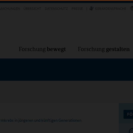
Forschung
Forschung
bewegt
g
MACHUNGEN
ÜBERSICHT
DATENSCHUTZ
PRESSE
GEBÄRDENSPRACHE
VER
bewegt
gestalten
Forschung
Forschung
FÖ
rmkrebs in jüngeren und künftigen Generationen