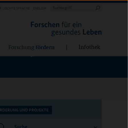
Forschung
Infothek
estalten
fördern
Suchbegriff
LEICHTE SPRACHE
ENGLISH
Suche
starten
BÜNDE:
fördern
Infothek
Forschung
RDERUNG UND PROJEKTE
Suche