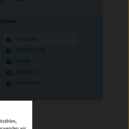
erbünde
Mi-EOCRC
OUTLIVE-CRC
PEARL
PEARL II
PerMiCCion
itzählen,
verwenden wir