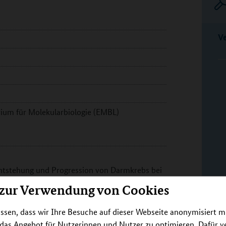
V
ium für Molekularbiologie (EMBL)
 Entstehung und Progression von Darmkrebs bei
n einer therapeutischen Mikrobiota-
 zur Verwendung von Cookies
lt werden. Konkret soll der diagnostische
nung von Darmkrebs sowie der
ssen, dass wir Ihre Besuche auf dieser Webseite anonymisiert m
n oder familiären Risikofaktoren untersucht
 das Angebot für Nutzerinnen und Nutzer zu optimieren. Dafür 