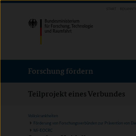
Direkt
Direkt
Direkt
START
BEKANNT
zum
zum
zur
FORSCHUNG FÖRDERN
Inhalt
Hauptmenu
Suche
(Eingabetaste)
(Eingabetaste)
(Eingabetaste)
Forschung fördern
Teilprojekt eines Verbundes
Volkskrankheiten
Förderung von Forschungsverbünden zur Prävention von Da
Mi-EOCRC