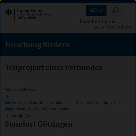
Direkt
Direkt
Direkt
MENU
zum
zum
zur
Inhalt
Hauptmenu
Suche
(Eingabetaste)
(Eingabetaste)
(Eingabetaste)
Forschung fördern
Teilprojekt eines Verbundes
Volkskrankheiten
Förderung von Forschungsverbünden zur Prävention von Darmkrebs in
jüngeren und künftigen Generationen
PerMiCCion
Standort Göttingen