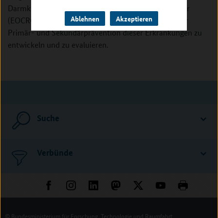
Darmkrebserkrankungen im frühen Erwachsenenalter
Ablehnen
Akzeptieren
(EOCRC) zu verstehen sowie neuartige Strategien der
Primär- und Sekundärprävention dieser Erkrankungen zu
entwickeln und zu evaluieren.
Suche
Verbünde
© Bundesministerium für Forschung, Technologie und Raumfahrt