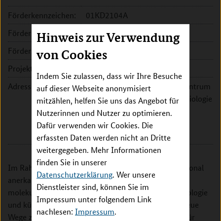
Förderkennzeichen:
01KD2104A
Fördersumme:
2.811.000 EUR
Hinweis zur Verwendung
Förderzeitraum:
2022 - 2026
von Cookies
Projektleitung:
Prof. Dr. Hermann Brenner
Indem Sie zulassen, dass wir Ihre Besuche
Adresse:
Deutsches Krebsforschungszentrum
auf dieser Webseite anonymisiert
(DKFZ), Abt. Klinische Epidemiologie
mitzählen, helfen Sie uns das Angebot für
und Alternsforschung (C070)
Nutzerinnen und Nutzer zu optimieren.
Im Neuenheimer Feld 581
Dafür verwenden wir Cookies. Die
69120 Heidelberg
erfassten Daten werden nicht an Dritte
weitergegeben. Mehr Informationen
finden Sie in unserer
Im Rahmen des PEARL Netzwerkes werden international
Datenschutzerklärung
. Wer unsere
anerkannte Experten für klinische und
Dienstleister sind, können Sie im
molekularpathologische Epidemiologie, Gastroenterologie
Impressum unter folgendem Link
und künstliche Intelligenz zusammenarbeiten, um neue
nachlesen:
Impressum
.
Wege zu beschreiten, Risikofaktoren und Ursachen für