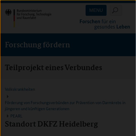
Direkt
Direkt
Direkt
MENU
zum
zum
zur
Inhalt
Hauptmenu
Suche
(Eingabetaste)
(Eingabetaste)
(Eingabetaste)
Forschung fördern
Teilprojekt eines Verbundes
Volkskrankheiten
Förderung von Forschungsverbünden zur Prävention von Darmkrebs in
jüngeren und künftigen Generationen
PEARL
Standort DKFZ Heidelberg