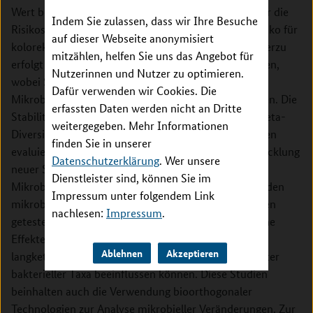
Wert bereits identifizierter Mikrobiom-Signaturen für die
Indem Sie zulassen, dass wir Ihre Besuche
Risikostratifizierung von Personen mit erhöhtem Risiko für
auf dieser Webseite anonymisiert
kolorektale Adenome und Karzinome untersucht. Hierzu
mitzählen, helfen Sie uns das Angebot für
erfolgt eine prospektive Nachverfolgung von Kohorten,
Nutzerinnen und Nutzer zu optimieren.
wobei Stuhlproben gesammelt werden, um sowohl
Dafür verwenden wir Cookies. Die
Mikrobiom- als auch Metabolomprofile zu analysieren. Die
erfassten Daten werden nicht an Dritte
Stabilität dieser Profile über Zeit wird mithilfe von Beta-
weitergegeben. Mehr Informationen
Diversitätsmethoden und Machine-Learning-Ansätzen
finden Sie in unserer
evaluiert. Teilprojekt 2 (TP2) fokussiert auf die Entwicklung
Datenschutzerklärung
. Wer unsere
neuer Strategien zur gezielten Beeinflussung des
Dienstleister sind, können Sie im
Mikrobioms zur Prävention von EOCRC. Hierbei werden
Impressum unter folgendem Link
mikrobielle Konsortien entwickelt, die in Tiermodellen
nachlesen:
Impressum
.
getestet werden, um deren protektive oder schädliche
Effekte zu bestimmen. Zudem wird untersucht, wie
Ablehnen
Akzeptieren
langkettige Fettsäuren das Wachstum tumorrelevanter
bakterieller Taxa beeinflussen können. Diese Studien
beinhalten auch die Verwendung bioorthogonaler
Technologien zur Analyse mikrobieller Veränderungen. Zur