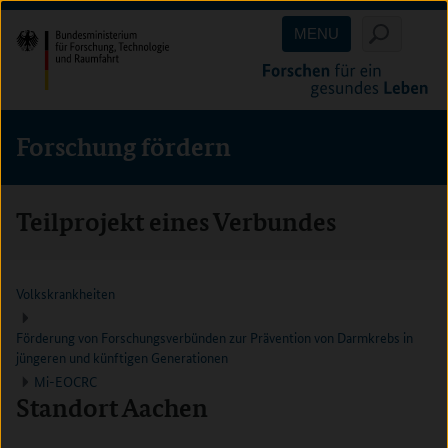
Direkt
Direkt
Direkt
MENU
zum
zum
zur
Inhalt
Hauptmenu
Suche
(Eingabetaste)
(Eingabetaste)
(Eingabetaste)
Forschung fördern
Teilprojekt eines Verbundes
Volkskrankheiten
Förderung von Forschungsverbünden zur Prävention von Darmkrebs in
jüngeren und künftigen Generationen
Mi-EOCRC
Standort Aachen