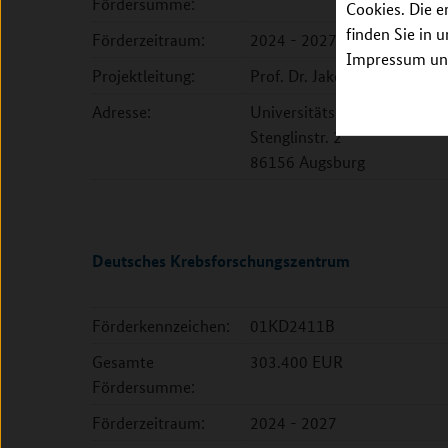
Fördersumme:
Cookies. Die e
finden Sie in 
Förderzeitraum:
2024 - 2027
Impressum unt
Projektleitung:
Prof. Dr. Jakob Linseisen
Adresse:
Universitätsklinikum Augsb
Stenglinstr. 2
86156 Augsburg
Deutsches Krebsforschungszentrum
Förderkennzeichen:
01KD2411B
Gesamte
303.400 EUR
Fördersumme:
Förderzeitraum:
2024 - 2027