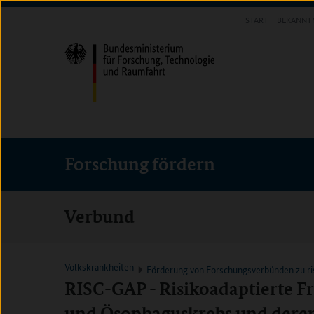
Direkt
Direkt
Direkt
START
BEKANNT
zum
zum
zur
FORSCHUNG FÖRDERN
Inhalt
Hauptmenu
Suche
(Eingabetaste)
(Eingabetaste)
(Eingabetaste)
Forschung fördern
Verbund
Volkskrankheiten
Förderung von Forschungsverbünden zu ri
RISC-GAP - Risikoadaptierte 
und Ösophaguskrebs und deren