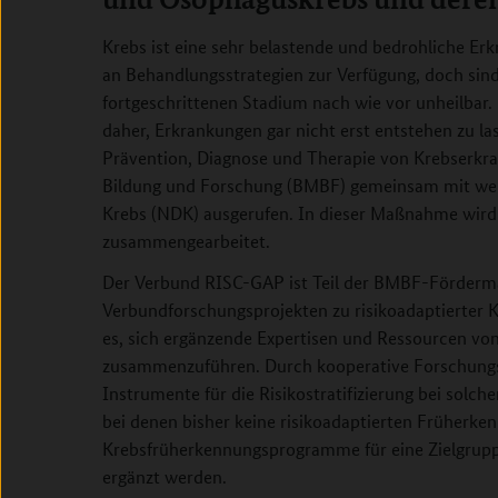
Krebs ist eine sehr belastende und bedrohliche Er
an Behandlungsstrategien zur Verfügung, doch si
fortgeschrittenen Stadium nach wie vor unheilbar.
daher, Erkrankungen gar nicht erst entstehen zu la
Prävention, Diagnose und Therapie von Krebserkr
Bildung und Forschung (BMBF) gemeinsam mit wei
Krebs (NDK) ausgerufen. In dieser Maßnahme wird s
zusammengearbeitet.
Der Verbund RISC-GAP ist Teil der BMBF-Förder
Verbundforschungsprojekten zu risikoadaptierter 
es, sich ergänzende Expertisen und Ressourcen von 
zusammenzuführen. Durch kooperative Forschungsa
Instrumente für die Risikostratifizierung bei solch
bei denen bisher keine risikoadaptierten Früherk
Krebsfrüherkennungsprogramme für eine Zielgrupp
ergänzt werden.