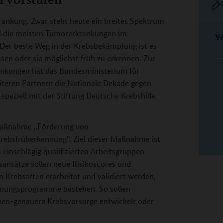
krankung. Zwar steht heute ein breites Spektrum
nd die meisten Tumorerkrankungen im
V
 Der beste Weg in der Krebsbekämpfung ist es
ssen oder sie möglichst früh zu erkennen. Zur
ankungen hat das Bundesministerium für
teren Partnern die Nationale Dekade gegen
peziell mit der Stiftung Deutsche Krebshilfe
maßnahme „Förderung von
Krebsfrüherkennung“. Ziel dieser Maßnahme ist
einschlägig qualifizierten Arbeitsgruppen
nsätze sollen neue Risikoscores und
en Krebsarten erarbeitet und validiert werden,
ennungsprogramme bestehen. So sollen
en-genauere Krebsvorsorge entwickelt oder