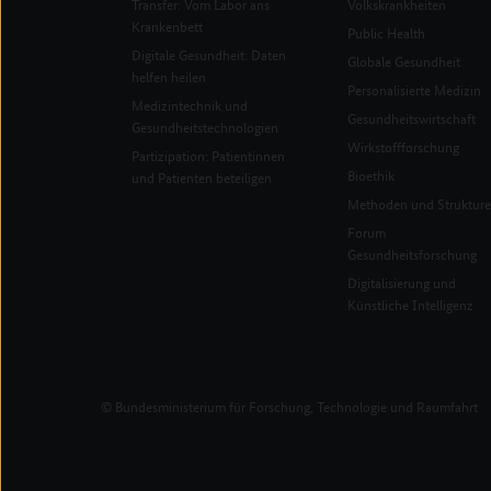
Transfer: Vom Labor ans
Volkskrankheiten
Krankenbett
Public Health
Digitale Gesundheit: Daten
Globale Gesundheit
helfen heilen
Personalisierte Medizin
Medizintechnik und
Gesundheitswirtschaft
Gesundheitstechnologien
Wirkstoffforschung
Partizipation: Patientinnen
Bioethik
und Patienten beteiligen
Methoden und Struktur
Forum
Gesundheitsforschung
Digitalisierung und
Künstliche Intelligenz
© Bundesministerium für Forschung, Technologie und Raumfahrt