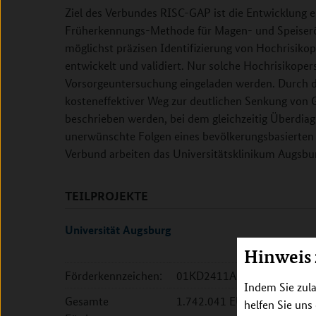
Ziel des Verbundes RISC-GAP ist die Entwicklung e
Früherkennungs-Methode für Magen- und Speiseröh
möglichst präzisen Identifizierung von Hochrisik
entwickelt und validiert. Nur solche Hochrisikoper
Vorsorgeuntersuchung eingeladen werden. Durch de
kosteneffektiver Weg zur deutlichen Senkung von
beschrieben werden, bei dem gleichzeitig Überdi
unerwünschte Folgen eines bevölkerungsbasierten
Verbund arbeiten das Universitätsklinikum Augsb
TEILPROJEKTE
Universität Augsburg
Hinweis
Förderkennzeichen:
01KD2411A
Indem Sie zula
Gesamte
1.742.041 EUR
helfen Sie uns