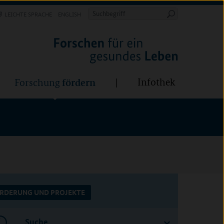
Forschung
Infothek
estalten
fördern
Suchbegriff
LEICHTE SPRACHE
ENGLISH
Suche
starten
BÜNDE:
fördern
Infothek
Forschung
RDERUNG UND PROJEKTE
Suche