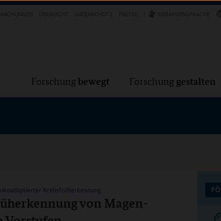
Forschung
Forschung
bewegt
g
MACHUNGEN
ÜBERSICHT
DATENSCHUTZ
PRESSE
GEBÄRDENSPRACHE
VER
bewegt
gestalten
Forschung
Forschung
sikoadaptierter Krebsfrüherkennung
FÖ
Früherkennung von Magen-
 Vorstufen