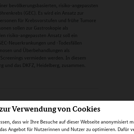
iner bevölkerungsbasierten, risiko-angepassten
renkrebs (GEC). Es wird ein Ansatz zur
opersonen für Krebsvorstufen und frühe Tumore
sonen sollen zur Gastroskopie als
n risiko-angepassten Ansatz soll ein
 GEC-Neuerkrankungen und -Todesfällen
agnosen und Überbehandlungen als
 Screenings vermieden werden. In diesem
urg und das DKFZ, Heidelberg, zusammen.
 zur Verwendung von Cookies
ssen, dass wir Ihre Besuche auf dieser Webseite anonymisiert m
 das Angebot für Nutzerinnen und Nutzer zu optimieren. Dafür 