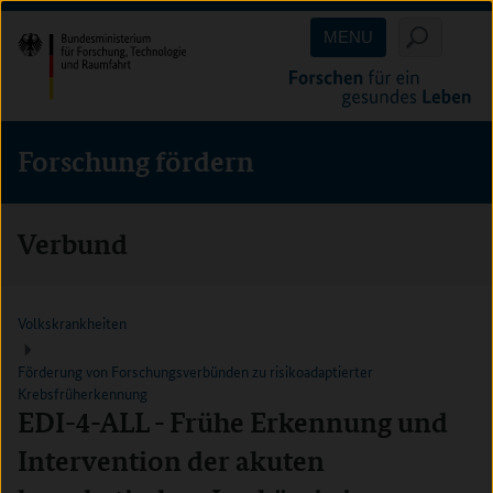
Direkt
Direkt
Direkt
MENU
zum
zum
zur
Inhalt
Hauptmenu
Suche
(Eingabetaste)
(Eingabetaste)
(Eingabetaste)
Forschung fördern
Verbund
Volkskrankheiten
Förderung von Forschungsverbünden zu risikoadaptierter
Krebsfrüherkennung
EDI-4-ALL - Frühe Erkennung und
Intervention der akuten