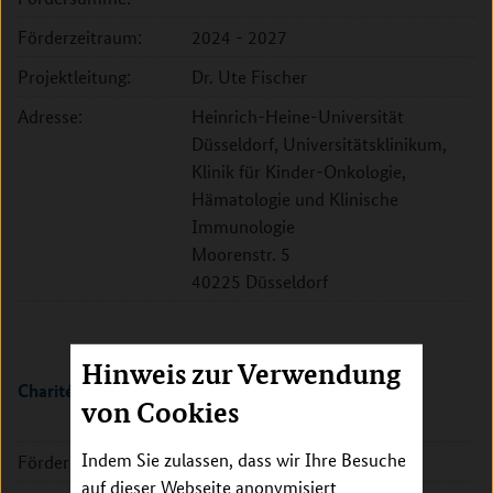
Förderzeitraum:
2024 - 2027
Projektleitung:
Dr. Ute Fischer
Adresse:
Heinrich-Heine-Universität
Düsseldorf, Universitätsklinikum,
Klinik für Kinder-Onkologie,
Hämatologie und Klinische
Immunologie
Moorenstr. 5
40225 Düsseldorf
Hinweis zur Verwendung
Charité - Universitätsmedizin Berlin
von Cookies
Indem Sie zulassen, dass wir Ihre Besuche
Förderkennzeichen:
01KD2410B
auf dieser Webseite anonymisiert