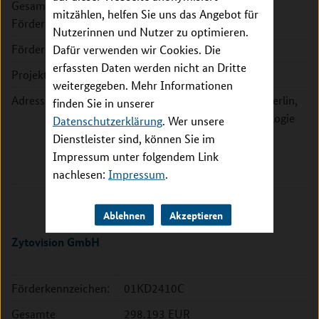
Gesamte
479.937 EUR
mitzählen, helfen Sie uns das Angebot für
Fördersumme:
Nutzerinnen und Nutzer zu optimieren.
Förderzeitraum:
2024 - 2027
Dafür verwenden wir Cookies. Die
erfassten Daten werden nicht an Dritte
Projektleitung:
Dr. Cornelia Eckert
weitergegeben. Mehr Informationen
Adresse:
Charité Universitätsmedizin Berlin,
finden Sie in unserer
Klinik für Pädiatrie m.S. Onkologie
Datenschutzerklärung
. Wer unsere
und Hämatologie
Dienstleister sind, können Sie im
Augustenburger Platz
Impressum unter folgendem Link
13353 Berlin
nachlesen:
Impressum
.
Ablehnen
Akzeptieren
Zytovision GmbH
Förderkennzeichen:
01KD2410C
Gesamte
298.193 EUR