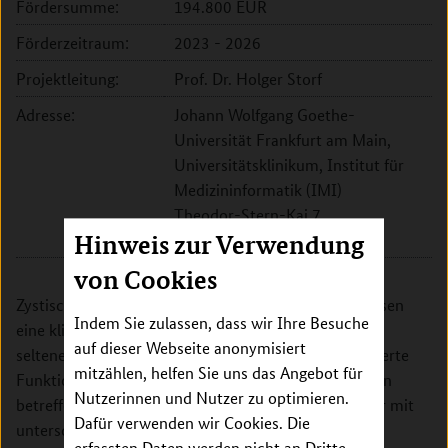
Fördersumme:
194.800 EUR
Förderzeitraum:
2023 - 2026
Projektleitung:
Prof. Dr. Holger Storf
Adresse:
Johann Wolfgang Goethe-
Universität Frankfurt am Main,
Universitätsklinikum, Institut für
Medizininformatik (IMI)
Theodor-Stern-Kai 7
60596 Frankfurt am Main
Hinweis zur Verwendung
von Cookies
Zystische Nierenerkrankungen im Kindesalter umfassen
Indem Sie zulassen, dass wir Ihre Besuche
eine klinisch und genetisch heterogene Gruppe von
auf dieser Webseite anonymisiert
seltenen Erkrankungen der Niere, denen eine veränderte
mitzählen, helfen Sie uns das Angebot für
Funktion der Nieren zugrunde liegt. Die Erkrankungen
Nutzerinnen und Nutzer zu optimieren.
betreffen oft verschiedene Organe und können daher mit
Dafür verwenden wir Cookies. Die
unterschiedlichen Symptomen in verschiedenen