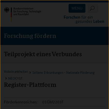
Direkt
Direkt
Direkt
MENU
zum
zum
zur
Inhalt
Hauptmenu
Suche
(Eingabetaste)
(Eingabetaste)
(Eingabetaste)
Forschung fördern
Teilprojekt eines Verbundes
Volkskrankheiten
Seltene Erkrankungen - Nationale Förderung
NEOCYST
Register-Plattform
Förderkennzeichen:
01GM2203F