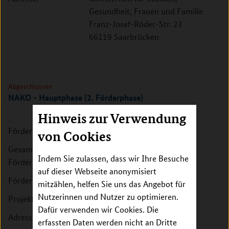
Gesundheit, Frauen und Familie
Franz-Josef-Röder-Str. 23
66119 Saarbrücken
Abgeschlossen
NAKO - Hauptphase (2. Förderphase)
Hinweis zur Verwendung
Förderkennzeichen:
01ER1801A
von Cookies
Gesamte
96.763.135 EUR
Indem Sie zulassen, dass wir Ihre Besuche
Fördersumme:
auf dieser Webseite anonymisiert
Förderzeitraum:
2018 - 2023
mitzählen, helfen Sie uns das Angebot für
Nutzerinnen und Nutzer zu optimieren.
Projektleitung:
Prof. Dr. Annette Peters
Dafür verwenden wir Cookies. Die
Adresse:
NAKO e.V.
erfassten Daten werden nicht an Dritte