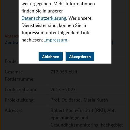
Am Taubenfeld 21/2
weitergegeben. Mehr Informationen
69123 Heidelberg
finden Sie in unserer
Datenschutzerklärung
. Wer unsere
Dienstleister sind, können Sie im
Impressum unter folgendem Link
Abgeschlossen
nachlesen:
Impressum
.
Zentrale externe Qualitätssicherung (2. Förderphase)
Ablehnen
Akzeptieren
Förderkennzeichen:
01ER1801B
Gesamte
712.959 EUR
Fördersumme:
Förderzeitraum:
2018 - 2023
Projektleitung:
Prof. Dr. Bärbel-Maria Kurth
Adresse:
Robert Koch-Institut (RKI), Abt.
Epidemiologie und
Gesundheitsmonitoring, Fachgebiet