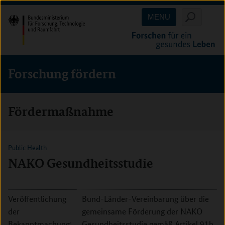
Direkt
Direkt
Direkt
MENU
zum
zum
zur
Inhalt
Hauptmenu
Suche
(Eingabetaste)
(Eingabetaste)
(Eingabetaste)
Forschung fördern
Fördermaßnahme
Public Health
NAKO Gesundheitsstudie
Veröffentlichung
Bund-Länder-Vereinbarung über die
der
gemeinsame Förderung der NAKO
Bekanntmachung:
Gesundheitsstudie gemäß Artikel 91b