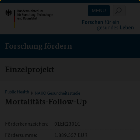
Direkt
Direkt
Direkt
MENU
zum
zum
zur
Inhalt
Hauptmenu
Suche
(Eingabetaste)
(Eingabetaste)
(Eingabetaste)
Forschung fördern
Einzelprojekt
Public Health
NAKO Gesundheitsstudie
Mortalitäts-Follow-Up
Förderkennzeichen:
01ER2301C
Fördersumme:
1.889.557 EUR