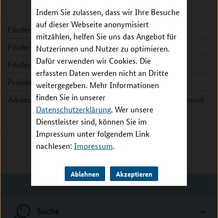
Indem Sie zulassen, dass wir Ihre Besuche
auf dieser Webseite anonymisiert
Förderkennzeichen:
16GW0263
mitzählen, helfen Sie uns das Angebot für
Fördersumme:
195.478 EUR
Nutzerinnen und Nutzer zu optimieren.
Dafür verwenden wir Cookies. Die
Förderzeitraum:
2020 - 2023
erfassten Daten werden nicht an Dritte
Projektleitung:
Prof. Dr. Daniel Rauh
weitergegeben. Mehr Informationen
finden Sie in unserer
Adresse:
Technische Universität Dortmund
Datenschutzerklärung
. Wer unsere
Otto-Hahn-Str. 4a
Dienstleister sind, können Sie im
44227 Dortmund
Impressum unter folgendem Link
nachlesen:
Impressum
.
Ablehnen
Akzeptieren
Suche