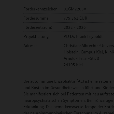
Förderkennzeichen:
01GM2208A
Fördersumme:
779.361 EUR
Förderzeitraum:
2022 - 2026
Projektleitung:
PD Dr. Frank Leypoldt
Adresse:
Christian-Albrechts-Universi
Holstein, Campus Kiel, Klini
Arnold-Heller-Str. 3
24105 Kiel
Die autoimmune Enzephalitis (AE) ist eine seltene 
und Kosten im Gesundheitswesen führt und Kinder 
Sie manifestiert sich bei Patienten mit neu auftre
neuropsychiatrischen Symptomen. Bei frühzeitiger
Erkrankung. Das bemerkenswerte Tempo der Entde
der neuroimmunologischen Forschung im Allgemein