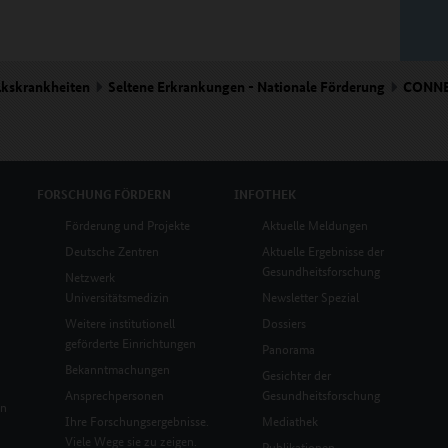
lkskrankheiten
Seltene Erkrankungen - Nationale Förderung
CONNE
FORSCHUNG
FÖRDERN
INFOTHEK
Förderung und Projekte
Aktuelle Meldungen
Deutsche Zentren
Aktuelle Ergebnisse der
Gesundheitsforschung
Netzwerk
Universitätsmedizin
Newsletter Spezial
Weitere institutionell
Dossiers
geförderte Einrichtungen
Panorama
Bekanntmachungen
Gesichter der
Ansprechpersonen
Gesundheitsforschung
en
Ihre Forschungsergebnisse.
Mediathek
Viele Wege sie zu zeigen.
Publikationen