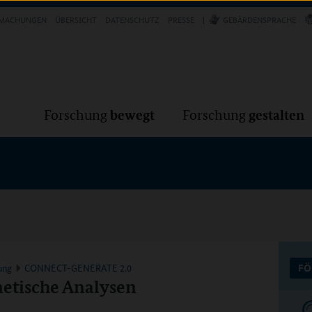
Forschung
Forschung
bewegt
g
MACHUNGEN
ÜBERSICHT
DATENSCHUTZ
PRESSE
GEBÄRDENSPRACHE
VER
bewegt
gestalten
Forschung
Forschung
ung
CONNECT-GENERATE 2.0
FÖ
netische Analysen