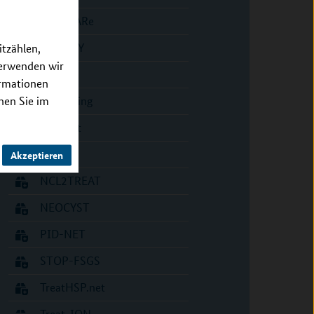
GeNeRARe
GERAMY
itzählen,
verwenden wir
HIChol
ormationen
Imprinting
nnen Sie im
mitoNet
MyPred
Akzeptieren
NCL2TREAT
NEOCYST
PID-NET
STOP-FSGS
TreatHSP.net
Treat-ION