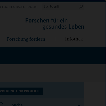
Forschung
Infothek
estalten
fördern
Suchbegriff
LEICHTE SPRACHE
ENGLISH
Suche
starten
BÜNDE:
fördern
Infothek
Forschung
RDERUNG UND PROJEKTE
Suche