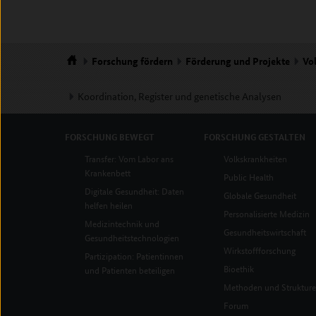
Forschung
fördern
Förderung und Projekte
Vo
Startseite
Koordination, Register und genetische Analysen
FORSCHUNG
BEWEGT
FORSCHUNG
GESTALTEN
Transfer: Vom Labor ans
Volkskrankheiten
Krankenbett
Public Health
Digitale Gesundheit: Daten
Globale Gesundheit
helfen heilen
Personalisierte Medizin
Medizintechnik und
Gesundheitswirtschaft
Gesundheitstechnologien
Wirkstoffforschung
Partizipation: Patientinnen
Bioethik
und Patienten beteiligen
Methoden und Struktur
Forum