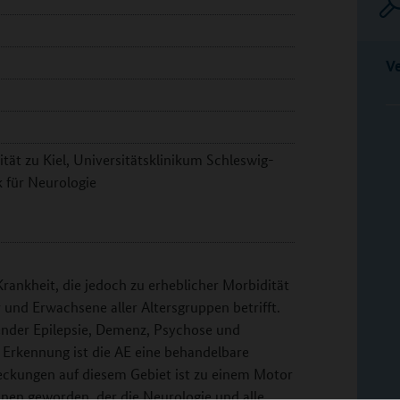
V
tät zu Kiel, Universitätsklinikum Schleswig-
k für Neurologie
Krankheit, die jedoch zu erheblicher Morbidität
und Erwachsene aller Altersgruppen betrifft.
tender Epilepsie, Demenz, Psychose und
 Erkennung ist die AE eine behandelbare
ckungen auf diesem Gebiet ist zu einem Motor
en geworden, der die Neurologie und alle