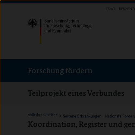
Direkt
Direkt
Direkt
START
BEKANNT
zum
zum
zur
FORSCHUNG FÖRDERN
Inhalt
Hauptmenu
Suche
(Eingabetaste)
(Eingabetaste)
(Eingabetaste)
Forschung fördern
Teilprojekt eines Verbundes
Volkskrankheiten
Seltene Erkrankungen - Nationale Förder
Koordination, Register und ge