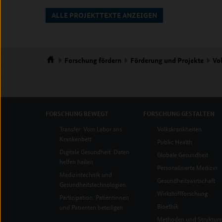
ALLE PROJEKTTEXTE ANZEIGEN
Forschung
fördern
Förderung und Projekte
Vo
Startseite
FORSCHUNG
BEWEGT
FORSCHUNG
GESTALTEN
Transfer: Vom Labor ans
Volkskrankheiten
Krankenbett
Public Health
Digitale Gesundheit: Daten
Globale Gesundheit
helfen heilen
Personalisierte Medizin
Medizintechnik und
Gesundheitswirtschaft
Gesundheitstechnologien
Wirkstoffforschung
Partizipation: Patientinnen
Bioethik
und Patienten beteiligen
Methoden und Struktur