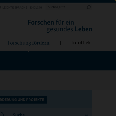
Forschung
Infothek
estalten
fördern
Suchbegriff
LEICHTE SPRACHE
ENGLISH
Suche
starten
BÜNDE:
fördern
Infothek
Forschung
RDERUNG UND PROJEKTE
Suche