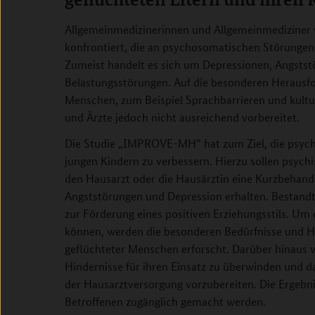
Allgemeinmedizinerinnen und Allgemeinmediziner 
konfrontiert, die an psychosomatischen Störungen
Zumeist handelt es sich um Depressionen, Angsts
Belastungsstörungen. Auf die besonderen Herausf
Menschen, zum Beispiel Sprachbarrieren und kultur
und Ärzte jedoch nicht ausreichend vorbereitet.
Die Studie „IMPROVE-MH“ hat zum Ziel, die psychi
jungen Kindern zu verbessern. Hierzu sollen psychi
den Hausarzt oder die Hausärztin eine Kurzbeh
Angststörungen und Depression erhalten. Bestandte
zur Förderung eines positiven Erziehungsstils. Um
können, werden die besonderen Bedürfnisse und 
geflüchteter Menschen erforscht. Darüber hinaus wi
Hindernisse für ihren Einsatz zu überwinden und d
der Hausarztversorgung vorzubereiten. Die Ergebnis
Betroffenen zugänglich gemacht werden.