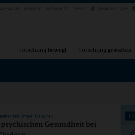
Forschung
Forschung
bewegt
g
MACHUNGEN
ÜBERSICHT
DATENSCHUTZ
PRESSE
GEBÄRDENSPRACHE
VER
bewegt
gestalten
Forschung
Forschung
undheit geflüchteter Menschen
FÖ
psychischen Gesundheit bei
 Kindern