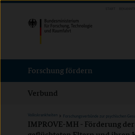
Direkt
Direkt
Direkt
START
BEKANNT
zum
zum
zur
FORSCHUNG FÖRDERN
Inhalt
Hauptmenu
Suche
(Eingabetaste)
(Eingabetaste)
(Eingabetaste)
Forschung fördern
Verbund
Volkskrankheiten
Forschungsverbünde zur psychischen Ges
IMPROVE-MH - Förderung der 
geflüchteten Eltern und ihren