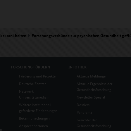
lkskrankheiten
Forschungsverbünde zur psychischen Gesundheit gefl
FORSCHUNG
FÖRDERN
INFOTHEK
Förderung und Projekte
Aktuelle Meldungen
Deutsche Zentren
Aktuelle Ergebnisse der
Gesundheitsforschung
Netzwerk
Universitätsmedizin
Newsletter Spezial
Weitere institutionell
Dossiers
geförderte Einrichtungen
Panorama
Bekanntmachungen
Gesichter der
Ansprechpersonen
Gesundheitsforschung
en