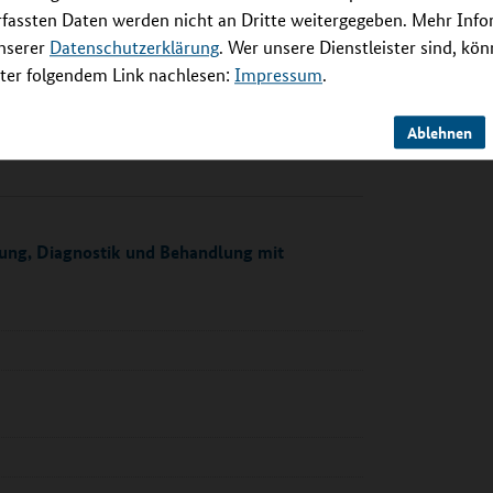
insgesamt fünfjährige Förderung vorgesehen.
rfassten Daten werden nicht an Dritte weitergegeben. Mehr Inf
 hierfür bis zu 20,6 Millionen Euro zur
unserer
Datenschutzerklärung
. Wer unsere Dienstleister sind, kö
u einer Million Euro dafür eingesetzt,
er folgendem Link nachlesen:
Impressum
.
en im Rahmen von Querschnittsaktivitäten zu
Ablehnen
hung, Diagnostik und Behandlung mit