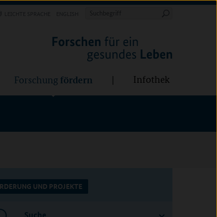
Forschung
Infothek
estalten
fördern
Suchbegriff
LEICHTE SPRACHE
ENGLISH
Suche
starten
BÜNDE:
fördern
Infothek
Forschung
RDERUNG UND PROJEKTE
Suche