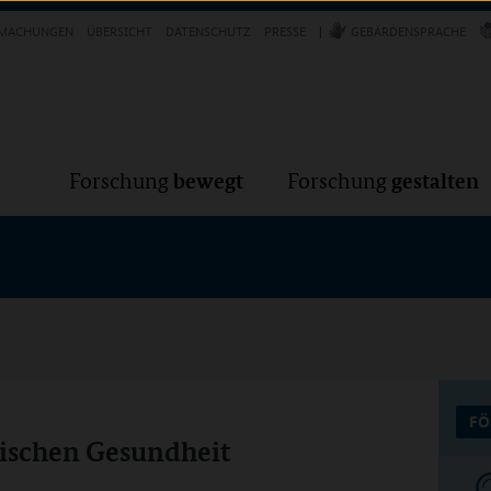
Forschung
Forschung
bewegt
g
MACHUNGEN
ÜBERSICHT
DATENSCHUTZ
PRESSE
GEBÄRDENSPRACHE
VER
bewegt
gestalten
Forschung
Forschung
FÖ
ischen Gesundheit