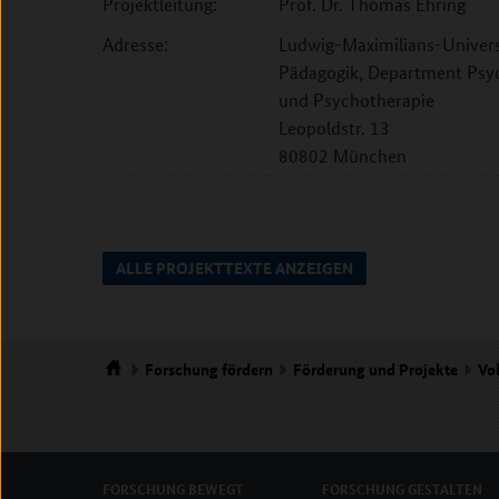
Projektleitung:
Prof. Dr. Thomas Ehring
Adresse:
Ludwig-Maximilians-Univers
Pädagogik, Department Psych
und Psychotherapie
Leopoldstr. 13
80802 München
ALLE PROJEKTTEXTE ANZEIGEN
Forschung
fördern
Förderung und Projekte
Vo
Startseite
FORSCHUNG
BEWEGT
FORSCHUNG
GESTALTEN