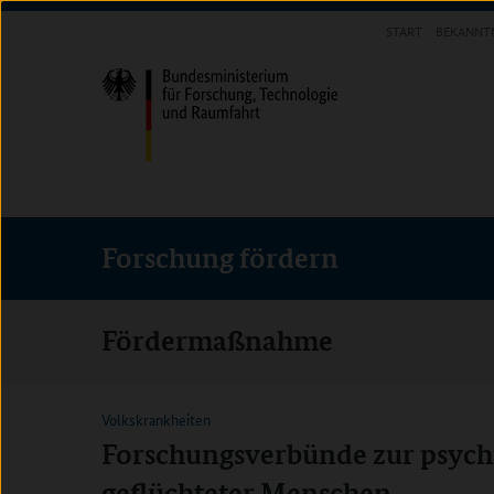
Direkt
Direkt
Direkt
START
BEKANNT
zum
zum
zur
FORSCHUNG FÖRDERN
Inhalt
Hauptmenu
Suche
(Eingabetaste)
(Eingabetaste)
(Eingabetaste)
Forschung fördern
Fördermaßnahme
Volkskrankheiten
Forschungsverbünde zur psych
geflüchteter Menschen