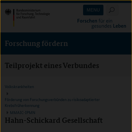
Direkt
Direkt
Direkt
MENU
zum
zum
zur
Inhalt
Hauptmenu
Suche
(Eingabetaste)
(Eingabetaste)
(Eingabetaste)
Forschung fördern
Teilprojekt eines Verbundes
Volkskrankheiten
Förderung von Forschungsverbünden zu risikoadaptierter
Krebsfrüherkennung
MMAIC-IPMN
Hahn-Schickard Gesellschaft