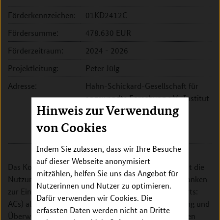
Förderkennzeichen:
01KD2412C
Fördersumme:
478.630 EUR
Förderzeitraum:
2024 - 2026
Projektleitung:
Peter Jülg
Adresse:
Hahn-Schickard-Gesellschaft für
angewandte Forschung e.V., Institut
Hinweis zur Verwendung
für Mikroanalysesysteme
Georges-Koehler-Allee 103
von Cookies
79110 Freiburg im Breisgau
Indem Sie zulassen, dass wir Ihre Besuche
auf dieser Webseite anonymisiert
Das Konzept des Vorhabens MMAIC-IPMN beinhaltet die
mitzählen, helfen Sie uns das Angebot für
Nutzung von (inter)nationalen Registrierungsdatenbanken
Nutzerinnen und Nutzer zu optimieren.
zur Einrichtung künstlicher Kohorten (artificial cohorts:
Dafür verwenden wir Cookies. Die
ACs) als Instrument zur verbesserten Risikobewertung und
erfassten Daten werden nicht an Dritte
Überwachung von Intraduktalen Papillären Muzinösen