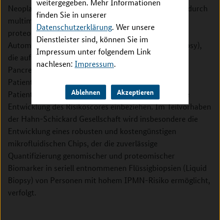
weitergegeben. Mehr Informationen
Neoplasien (IPMNs). Die Translation der ACs erfolgt durch
finden Sie in unserer
multimodale Analysen, digitale genomische und
Datenschutzerklärung
. Wer unsere
proteomische Assays sowie die mikrofluidische
Dienstleister sind, können Sie im
Automatisierung von Flüssigbiopsietests (Liquid Biopsy),
Impressum unter folgendem Link
die auf Patientinnen und Patienten der Northern
nachlesen:
Impressum
.
Pancreatic Alliance angewendet werden.
Patientenvertreter werden die Perspektive von
Ablehnen
Akzeptieren
Patientinnen und Patienten und ihren Familien in die
Entwicklung des Risikoscores einbeziehen. Im Teilvorhaben
der Hahn-Schickard Gesellschaft wird insbesondere die
Entwicklung eines robusten und kostengünstigen
mikrofluidischen Chips, der die zuverlässige
Quantifizierung genomischer und proteomischer
Biomarker in seriell entnommenen Flüssigbiopsien (Liquid
Biopsy) von Personen mit hohem IPMN-Risiko ermöglicht,
verfolgt.