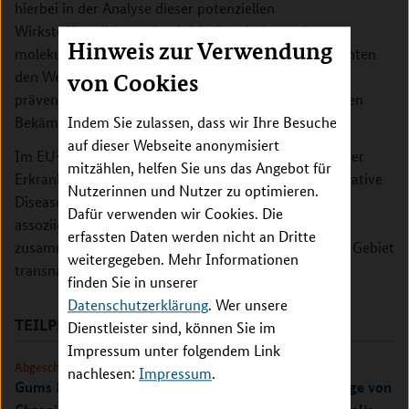
hierbei in der Analyse dieser potenziellen
Wirkstoffkandidaten durch biochemische und
Hinweis zur Verwendung
molekularbiologische Techniken. Die Ergebnisse könnten
den Weg für frühe diagnostische Verfahren und für
von Cookies
präventive und therapeutische Strategien zur gezielten
Bekämpfung des Parodontitiserregers ebnen.
Indem Sie zulassen, dass wir Ihre Besuche
auf dieser Webseite anonymisiert
Im EU-Programm zur Erforschung neurodegenerativer
mitzählen, helfen Sie uns das Angebot für
Erkrankungen (EU Joint Programme – Neurodegenerative
Nutzerinnen und Nutzer zu optimieren.
Disease Research, JPND) arbeiten EU-Mitglieds- und
Dafür verwenden wir Cookies. Die
assoziierte Staaten sowie Kanada und Australien
erfassten Daten werden nicht an Dritte
zusammen. Hierdurch soll die Forschung auf diesem Gebiet
weitergegeben. Mehr Informationen
transnational gebündelt und gestärkt werden.
finden Sie in unserer
Datenschutzerklärung
. Wer unsere
TEILPROJEKTE
Dienstleister sind, können Sie im
Impressum unter folgendem Link
Abgeschlossen
nachlesen:
Impressum
.
Gums & Brains - Die Alzheimersche Demenz als Folge von