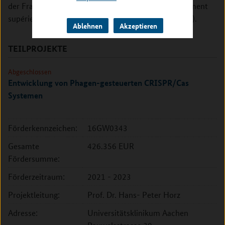
der Französischen Republik (Ministère de l'Enseignement
supérieur, de la Recherche et de l'Innovation, MESRI).
Ablehnen
Akzeptieren
TEILPROJEKTE
Abgeschlossen
Entwicklung von Phagen-gesteuerten CRISPR/Cas
Systemen
Förderkennzeichen:
16GW0343
Gesamte
426.356 EUR
Fördersumme:
Förderzeitraum:
2021 - 2023
Projektleitung:
Prof. Dr. Hans- Peter Horz
Adresse:
Universitätsklinikum Aachen