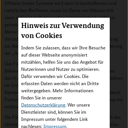
Effizienz beider Systeme wird dann in kontrollierten und
natürlichen Biofilmen, sowie im Darm von Mäusen mit
einer definierten Bakterienflora (gnotobiotische Mäuse)
Hinweis zur Verwendung
getestet. Da Biofilme und das Darm-Mikrobiom von
Mensch und Tier ein Reservoir für Resistenzgene
von Cookies
darstellen, könnte dieses Projekt einen wichtigen Beitrag
zur Reduzierung ihrer Verbreitung und damit zur Linderung
Indem Sie zulassen, dass wir Ihre Besuche
der „Antibiotika-Krise“ leisten.
auf dieser Webseite anonymisiert
mitzählen, helfen Sie uns das Angebot für
Das Forschungsvorhaben trägt somit im Sinne der
Nutzerinnen und Nutzer zu optimieren.
Bekanntmachung dazu bei, antimikrobielle Resistenzen
Dafür verwenden wir Cookies. Die
durch eine enge Zusammenarbeit verschiedener Disziplinen
erfassten Daten werden nicht an Dritte
im Sinne des One-Health-Ansatzes zu erforschen,
weitergegeben. Mehr Informationen
Kompetenzen über Grenzen hinweg zu bündeln und damit
finden Sie in unserer
Fortschritte bei der Bekämpfung von und dem Umgang mit
Datenschutzerklärung
. Wer unsere
antibiotikaresistenten Infektionen zu erzielen.
Dienstleister sind, können Sie im
Die Förderung der französischen Partner erfolgt durch das
Impressum unter folgendem Link
Ministerium für Hochschulen, Forschung und Innovation
nachlesen:
Impressum
.