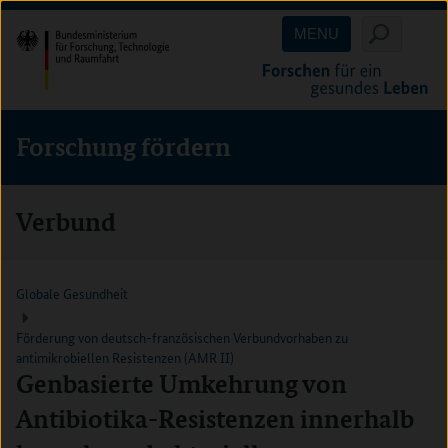
Direkt
Direkt
Direkt
MENU
zum
zum
zur
Inhalt
Hauptmenu
Suche
(Eingabetaste)
(Eingabetaste)
(Eingabetaste)
Forschung fördern
Verbund
Globale Gesundheit
Förderung von deutsch-französischen Verbundvorhaben zu
antimikrobiellen Resistenzen (AMR II)
Genbasierte Umkehrung von
Antibiotika-Resistenzen innerhalb