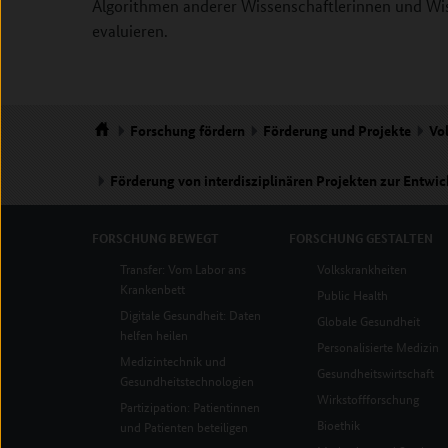
Algorithmen anderer Wissenschaftlerinnen und Wiss
evaluieren.
Forschung
fördern
Förderung und Projekte
Vo
Startseite
Förderung von interdisziplinären Projekten zur Entwi
Fraunhofer MEVIS
FORSCHUNG
BEWEGT
FORSCHUNG
GESTALTEN
Transfer: Vom Labor ans
Volkskrankheiten
Krankenbett
Public Health
Digitale Gesundheit: Daten
Globale Gesundheit
helfen heilen
Personalisierte Medizin
Medizintechnik und
Gesundheitswirtschaft
Gesundheitstechnologien
Wirkstoffforschung
Partizipation: Patientinnen
Bioethik
und Patienten beteiligen