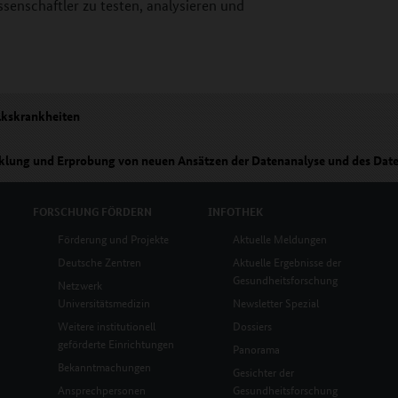
enschaftler zu testen, analysieren und
lkskrankheiten
cklung und Erprobung von neuen Ansätzen der Datenanalyse und des Date
FORSCHUNG
FÖRDERN
INFOTHEK
Förderung und Projekte
Aktuelle Meldungen
Deutsche Zentren
Aktuelle Ergebnisse der
Gesundheitsforschung
Netzwerk
Universitätsmedizin
Newsletter Spezial
Weitere institutionell
Dossiers
geförderte Einrichtungen
Panorama
Bekanntmachungen
Gesichter der
Ansprechpersonen
Gesundheitsforschung