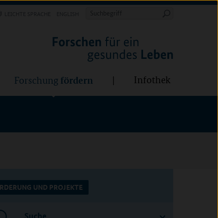
Forschung
Infothek
estalten
fördern
Suchbegriff
LEICHTE SPRACHE
ENGLISH
Suche
starten
BÜNDE:
fördern
Infothek
Forschung
RDERUNG UND PROJEKTE
Suche