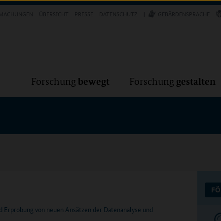
Forschung
Forschung
bewegt
g
MACHUNGEN
ÜBERSICHT
PRESSE
DATENSCHUTZ
GEBÄRDENSPRACHE
VER
bewegt
gestalten
Forschung
Forschung
FÖ
und Erprobung von neuen Ansätzen der Datenanalyse und