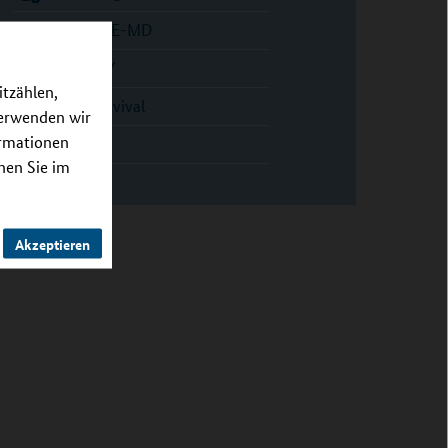
PRECISE-MD
PRETTY
itzählen,
PROSurvival
verwenden wir
ormationen
SWAG
nnen Sie im
Akzeptieren