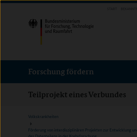
Direkt
Direkt
Direkt
START
BEKANNT
zum
zum
zur
FORSCHUNG FÖRDERN
Inhalt
Hauptmenu
Suche
(Eingabetaste)
(Eingabetaste)
(Eingabetaste)
Forschung fördern
Teilprojekt eines Verbundes
Volkskrankheiten
Förderung von interdisziplinären Projekten zur Entwicklung 
des Datenteilens in der Krebsforschung