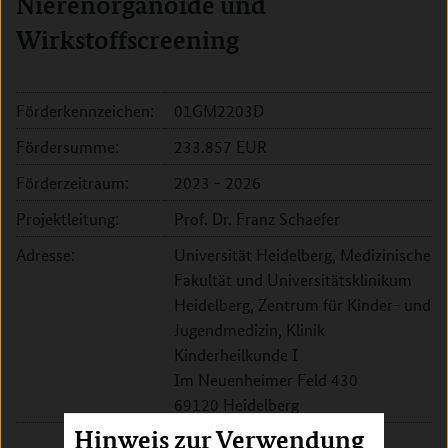
Nierenorganoide und
Wirkstoffscreening
Förderkennzeichen:
01GM2203D
Fördersumme:
233.857 EUR
Förderzeitraum:
2023 - 2026
Projektleitung:
Prof. Dr. Franz Schaefer
Adresse:
Universität Heidelberg, Medizinische
Fakultät und Universitätsklinikum
Heidelberg, Zentrum für Kinder- und
Jugendmedizin, Klinik
Kinderheilkunde I
Im Neuenheimer Feld 430
69120 Heidelberg
Hinweis zur Verwendung