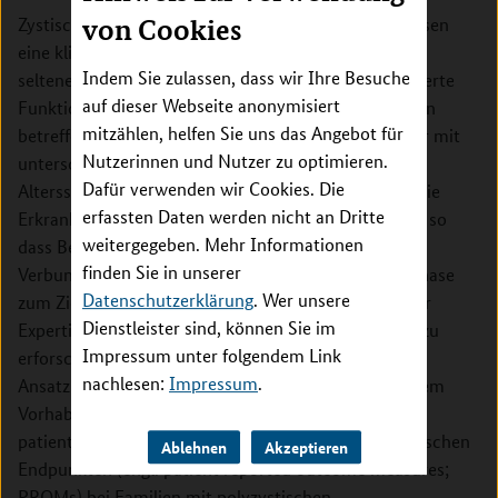
Zystische Nierenerkrankungen im Kindesalter umfassen
von Cookies
eine klinisch und genetisch heterogene Gruppe von
Indem Sie zulassen, dass wir Ihre Besuche
seltenen Erkrankungen der Niere, denen eine veränderte
auf dieser Webseite anonymisiert
Funktion der Nieren zugrunde liegt. Die Erkrankungen
mitzählen, helfen Sie uns das Angebot für
betreffen oft verschiedene Organe und können daher mit
Nutzerinnen und Nutzer zu optimieren.
unterschiedlichen Symptomen in verschiedenen
Dafür verwenden wir Cookies. Die
Altersstufen auftreten. Im schlimmsten Fall führen die
erfassten Daten werden nicht an Dritte
Erkrankungen bereits früh zu einem Nierenversagen, so
weitergegeben. Mehr Informationen
dass Betroffene auf die Dialyse angewiesen sind. Der
finden Sie in unserer
Verbund NEOCYST hat daher in der dritten Förderphase
Datenschutzerklärung
. Wer unsere
zum Ziel, durch die Zusammenführung verschiedener
Dienstleister sind, können Sie im
Expertisen die Grundlagen der Erkrankungen weiter zu
Impressum unter folgendem Link
erforschen, die Diagnose zu verbessern sowie neue
nachlesen:
Impressum
.
Ansatzpunkte für Therapien zu untersuchen. In diesem
Vorhaben soll zum einen ein Instrument zur
patientenzentrierten Erhebung von krankheitsspezifischen
Ablehnen
Akzeptieren
Endpunkten (engl. patient reported outcome measures;
PROMs) bei Familien mit polyzystischen