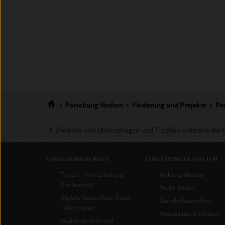
Forschung
fördern
Förderung und Projekte
Pe
Startseite
Die Rolle von Makrophagen und T-Zellen während der 
FORSCHUNG
BEWEGT
FORSCHUNG
GESTALTEN
Transfer: Vom Labor ans
Volkskrankheiten
Krankenbett
Public Health
Digitale Gesundheit: Daten
Globale Gesundheit
helfen heilen
Personalisierte Medizin
Medizintechnik und