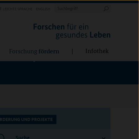
Forschung
Infothek
estalten
fördern
Suchbegriff
LEICHTE SPRACHE
ENGLISH
Suche
starten
BÜNDE:
fördern
Infothek
Forschung
RDERUNG UND PROJEKTE
Suche