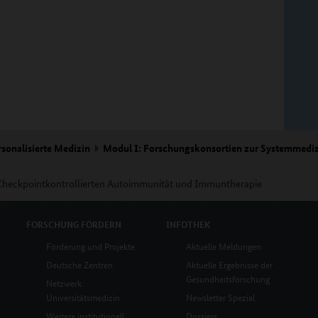
rsonalisierte Medizin
Modul I: Forschungskonsortien zur Systemmedi
Checkpointkontrollierten Autoimmunität und Immuntherapie
FORSCHUNG
FÖRDERN
INFOTHEK
Förderung und Projekte
Aktuelle Meldungen
Deutsche Zentren
Aktuelle Ergebnisse der
Gesundheitsforschung
Netzwerk
Universitätsmedizin
Newsletter Spezial
Weitere institutionell
Dossiers