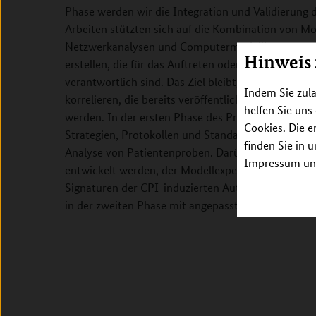
Phase werden wir die Integration und Validierung d
Arbeiten stützten sich auf die Kombination von M
Netzwerkanalysen und Computermodellierung, um 
Hinweis
erstellen, die für das Auftreten oder die Verstär
verantwortlich sind. Das Ziel bleibt, die prädiktiv
Indem Sie zula
korrelieren, die bereits veröffentlicht sind oder 
helfen Sie uns
werden. In der ersten Phase des Projekts lag der 
Cookies. Die e
Strategien, Protokollen und Standardarbeitsanweis
finden Sie in 
Analyse von Patientenproben. Darüber hinaus sollte
Impressum unt
entwickelt werden, der Modellexperimente und Co
Signaturen der CPI-induzierten Autoimmunität zu id
in der zweiten Phase mit angepassten Methoden we