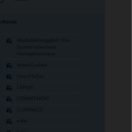
erbünde
Alkoholabhängigkeit: Eine
System-orientierte
Herangehensweise
AtheroSysMed
CancerTelSys
CAPSyS
COMMITMENT
CLIOMMICS
e:Kid
InCa