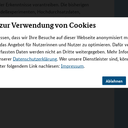
er Erkenntnisse vorantreiben. Die bisherigen
odellexperimenten, Hochdurchsatzdaten,
molekulare und phänotypische Signaturen zu
 zur Verwendung von Cookies
kung von Autoimmunität unter CPI-Therapien
en Signaturen mit klinischen Daten zu
ssen, dass wir Ihre Besuche auf dieser Webseite anonymisiert m
im Rahmen dieses Projekts erzeugt wurden und
 das Angebot für Nutzerinnen und Nutzer zu optimieren. Dafür 
Schwerpunkt auf der Entwicklung von
rfassten Daten werden nicht an Dritte weitergegeben. Mehr Inf
ungen für die Sammlung, Profilerstellung und
unserer
Datenschutzerklärung
. Wer unsere Dienstleister sind, kö
 ein integrativer Arbeitsablauf prototypisch
er folgendem Link nachlesen:
Impressum
.
mputersimulationen umfasst, um prädiktive
entifizieren. Die Zielstellung des Projekts wird
Ablehnen
iterverfolgt.