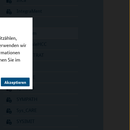
IntegraMent
iTREAT
MelAutim
itzählen,
MultiscaleHCC
verwenden wir
ormationen
PANC-STRAT
nnen Sie im
SASKit
SMOOSE
Akzeptieren
SyMBoD
SYMPATH
Sys_CARE
SYSIMIT