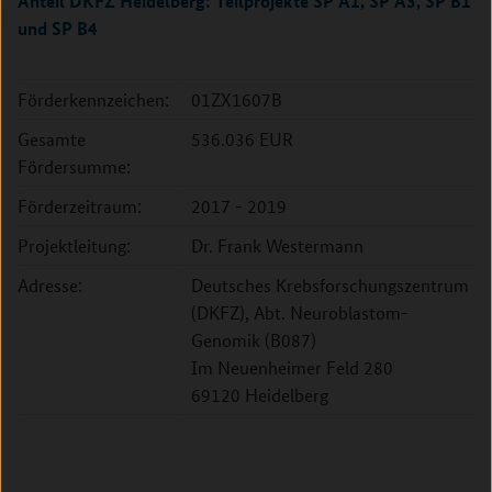
Anteil DKFZ Heidelberg: Teilprojekte SP A1, SP A3, SP B1
und SP B4
Förderkennzeichen:
01ZX1607B
Gesamte
536.036 EUR
Fördersumme:
Förderzeitraum:
2017 - 2019
Projektleitung:
Dr. Frank Westermann
Adresse:
Deutsches Krebsforschungszentrum
(DKFZ), Abt. Neuroblastom-
Genomik (B087)
Im Neuenheimer Feld 280
69120 Heidelberg