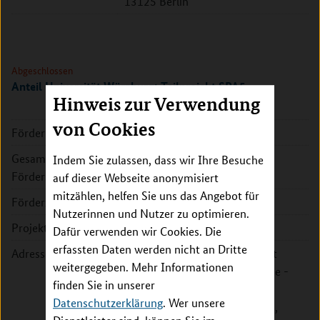
13125 Berlin
Abgeschlossen
Anteil Universität Würzburg; Teilprojekt SPA5
Hinweis zur Verwendung
von Cookies
Förderkennzeichen:
01ZX1607G
Gesamte
215.593 EUR
Indem Sie zulassen, dass wir Ihre Besuche
Fördersumme:
auf dieser Webseite anonymisiert
mitzählen, helfen Sie uns das Angebot für
Förderzeitraum:
2017 - 2020
Nutzerinnen und Nutzer zu optimieren.
Projektleitung:
Prof. Dr. Martin Eilers
Dafür verwenden wir Cookies. Die
erfassten Daten werden nicht an Dritte
Adresse:
Julius-Maximilians-Universität
weitergegeben. Mehr Informationen
Würzburg, Fakultät für Biologie -
finden Sie in unserer
Biozentrum, Theodor-Boveri-
Datenschutzerklärung
. Wer unsere
Institut für Biowissenschaften,