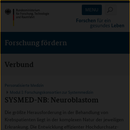
Direkt
Direkt
Direkt
MENU
zum
zum
zur
Inhalt
Hauptmenu
Suche
(Eingabetaste)
(Eingabetaste)
(Eingabetaste)
Forschung fördern
Verbund
Personalisierte Medizin
Modul I: Forschungskonsortien zur Systemmedizin
SYSMED-NB: Neuroblastom
Die größte Herausforderung in der Behandlung von
Krebspatienten liegt in der komplexen Natur der jeweiligen
Erkrankung. Die Entwicklung effizienter Hochdurchsatz-