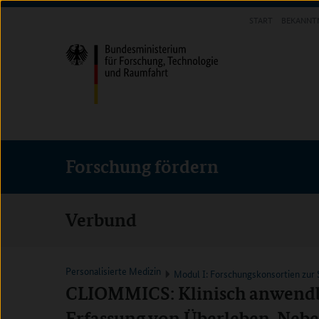
Direkt
Direkt
Direkt
START
BEKANNT
zum
zum
zur
FORSCHUNG FÖRDERN
Inhalt
Hauptmenu
Suche
(Eingabetaste)
(Eingabetaste)
(Eingabetaste)
Forschung fördern
Verbund
Personalisierte Medizin
Modul I: Forschungskonsortien zur
CLIOMMICS: Klinisch anwendba
Erfassung von Überleben, Ne