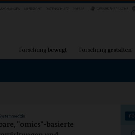
Forschung
Forschung
bewegt
g
MACHUNGEN
ÜBERSICHT
DATENSCHUTZ
PRESSE
GEBÄRDENSPRACHE
VER
bewegt
gestalten
Forschung
Forschung
 Systemmedizin
FÖ
re, "omics"-basierte
benwirkungen und