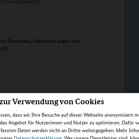
r Klinik angewandt.
g von Überleben, Nebenwirkungen und
ICS)
 zur Verwendung von Cookies
idt
ssen, dass wir Ihre Besuche auf dieser Webseite anonymisiert m
Heidelberg, Medizinische Fakultät und
 das Angebot für Nutzerinnen und Nutzer zu optimieren. Dafür 
erg, Medizinische Klinik - Innere Medizin V,
rfassten Daten werden nicht an Dritte weitergegeben. Mehr Inf
d Rheumatologie
unserer
Datenschutzerklärung
. Wer unsere Dienstleister sind, kö