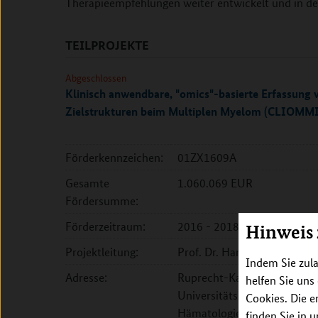
Therapieempfehlungen weiter entwickelt und in de
TEILPROJEKTE
Abgeschlossen
Klinisch anwendbare, "omics"-basierte Erfassun
Zielstrukturen beim Multiplen Myelom (CLIOMM
Förderkennzeichen:
01ZX1609A
Gesamte
1.060.069 EUR
Fördersumme:
Förderzeitraum:
2016 - 2018
Hinweis
Projektleitung:
Prof. Dr. Hartmut Goldschm
Indem Sie zula
Adresse:
Ruprecht-Karls-Universität 
helfen Sie uns
Universitätsklinikum Heidelb
Cookies. Die e
Hämatologie, Onkologie un
finden Sie in 