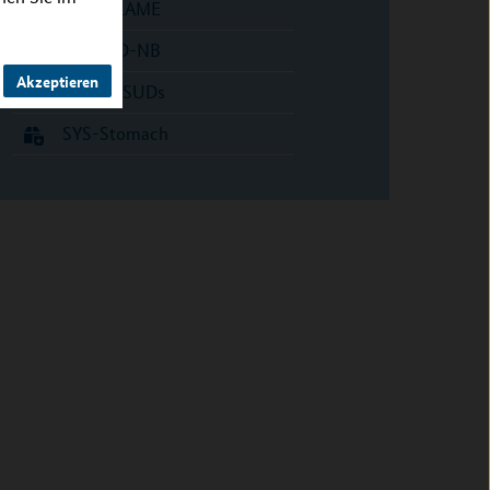
sysINFLAME
SYSMED-NB
Akzeptieren
SysMedSUDs
SYS-Stomach