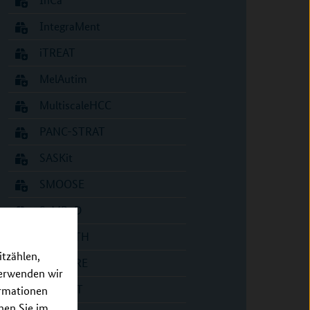
IntegraMent
iTREAT
MelAutim
MultiscaleHCC
PANC-STRAT
SASKit
SMOOSE
SyMBoD
SYMPATH
itzählen,
Sys_CARE
verwenden wir
SYSIMIT
ormationen
nnen Sie im