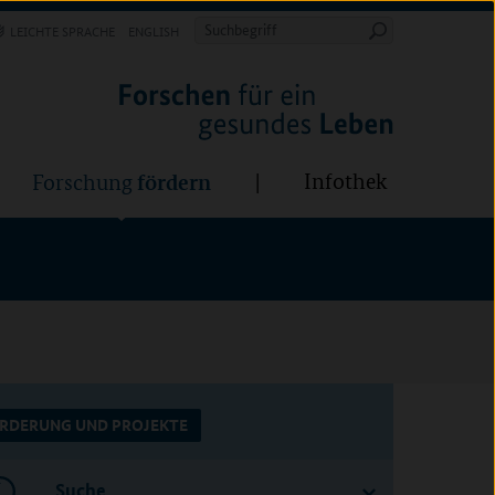
Forschung
Infothek
estalten
fördern
Suchbegriff
LEICHTE SPRACHE
ENGLISH
Suche
starten
BÜNDE:
fördern
Infothek
Forschung
RDERUNG UND PROJEKTE
Suche