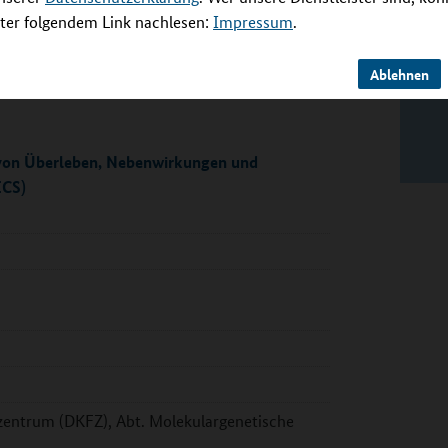
er folgendem Link nachlesen:
Impressum
.
Ablehnen
g von Überleben, Nebenwirkungen und
ICS)
entrum (DKFZ), Abt. Molekulargenetische