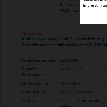
Im Neuenheimer Feld 410
Impressum unt
69120 Heidelberg
Abgeschlossen
Klinisch anwendbare, "omics"-basierte Erfassun
Zielstrukturen beim Multiplen Myelom (CLIOMM
Förderkennzeichen:
01ZX1609B
Gesamte
462.467 EUR
Fördersumme:
Förderzeitraum:
2016 - 2018
Projektleitung:
Prof. Dr. Kari Hemminki
Adresse:
Deutsches Krebsforschungsz
Epidemiologie