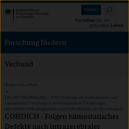
Direkt
Direkt
Direkt
MENU
zum
zum
zur
Inhalt
Hauptmenu
Suche
(Eingabetaste)
(Eingabetaste)
(Eingabetaste)
Forschung fördern
Verbund
Globale Gesundheit
ERA-NET NEURON 2023 - 2026: Förderung von multinationaler und
translationaler Forschung zu zerebrovaskulären Erkrankungen,
einschließlich Mikroangiopathien und Fehlfunktionen der Hirnschranken
COHDICH - Folgen hämostatischer
Defekte nach intrazerebraler