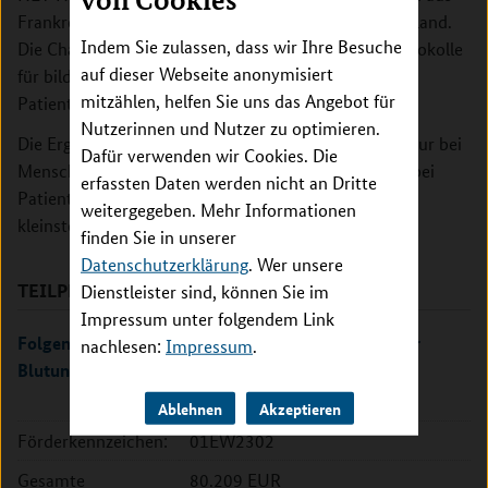
Frankreich und jeweils eine aus Taiwan und Deutschland.
Indem Sie zulassen, dass wir Ihre Besuche
Die Charité Berlin entwickelt dabei Auswertungsprotokolle
auf dieser Webseite anonymisiert
für bildgebende Daten von Mikroblutungen aus drei
mitzählen, helfen Sie uns das Angebot für
Patientenkohorten.
Nutzerinnen und Nutzer zu optimieren.
Die Ergebnisse können helfen, die Prävention nicht nur bei
Dafür verwenden wir Cookies. Die
Menschen mit Gerinnungsstörungen, sondern auch bei
erfassten Daten werden nicht an Dritte
Patienten und Patientinnen mit Schädigungen der
weitergegeben. Mehr Informationen
kleinsten Hirngefäße zu verbessern.
finden Sie in unserer
Datenschutzerklärung
. Wer unsere
TEILPROJEKTE
Dienstleister sind, können Sie im
Impressum unter folgendem Link
Folgen hämostatischer Defekte nach intrazerebraler
nachlesen:
Impressum
.
Blutung
Ablehnen
Akzeptieren
Förderkennzeichen:
01EW2302
Gesamte
80.209 EUR