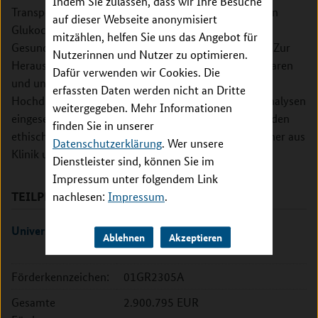
Indem Sie zulassen, dass wir Ihre Besuche
Transport zwischen Mutter und Kind, der Einfluss von
auf dieser Webseite anonymisiert
Glukocortikoiden sowie der des generellen
mitzählen, helfen Sie uns das Angebot für
Gesundheitszustandes der Mutter werden erforscht. Zur
Nutzerinnen und Nutzer zu optimieren.
Herausarbeitung der Unterschiede zwischen fruchtbaren
Dafür verwenden wir Cookies. Die
und unfruchtbaren Frauen werden auch
erfassten Daten werden nicht an Dritte
Hochdurchsatzmethoden und bioinformatorische Analysen
weitergegeben. Mehr Informationen
eingesetzt. Das Zentrum und seine Forschungen werden
finden Sie in unserer
ethisch und rechtlich begleitet. Hierzu arbeiten Partner aus
Datenschutzerklärung
. Wer unsere
Klinik und Wissenschaft eng zusammen.
Dienstleister sind, können Sie im
Impressum unter folgendem Link
TEILPROJEKTE
nachlesen:
Impressum
.
Universitätsklinikum Jena
Ablehnen
Akzeptieren
Förderkennzeichen:
01GR2305A
Gesamte
2.900.795 EUR