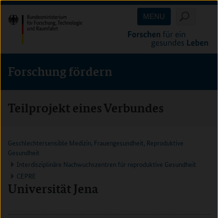
Direkt
Direkt
Direkt
MENU
zum
zum
zur
Inhalt
Hauptmenu
Suche
(Eingabetaste)
(Eingabetaste)
(Eingabetaste)
Forschung fördern
Teilprojekt eines Verbundes
Geschlechtersensible Medizin, Frauengesundheit, Reproduktive
Gesundheit
Interdisziplinäre Nachwuchszentren für reproduktive Gesundheit
CEPRE
Universität Jena