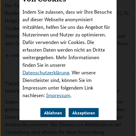
Der Parlamentarische Staatssekretär im
Indem Sie zulassen, dass wir Ihre Besuche
Bundesministerium für Bildung und Forschung (BMBF), Dr.
auf dieser Webseite anonymisiert
Helge Braun, wird am 15. November 2012 die
mitzählen, helfen Sie uns das Angebot für
Studienambulanz des Integrierten Forschungs- und
Nutzerinnen und Nutzer zu optimieren.
Behandlungszentrums (IFB) AdipositasErkrankungen auf
Dafür verwenden wir Cookies. Die
dem Gelände des Leipziger Universitätsklinikums eröffnen.
erfassten Daten werden nicht an Dritte
weiterlesen
weitergegeben. Mehr Informationen
finden Sie in unserer
Datenschutzerklärung
. Wer unsere
Dienstleister sind, können Sie im
Tierstall und Gemüsefeld – Wo resistente Keime
Impressum unter folgendem Link
lauern - Ein Forschungsverbund auf Spurensuche
nachlesen:
Impressum
.
Gegen bakterielle Infektionen helfen Antibiotika – diese
goldene Regel der Medizin gerät zunehmend ins Wanken.
Ablehnen
Akzeptieren
Denn immer häufiger sind Bakterien gegen die gängigen
Antibiotika resistent. Der Einsatz von Antibiotika in der
Tierhaltung wird oftmals für diese Entwicklung