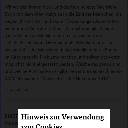
Wir werden immer älter, und das ist eine gute Nachricht.
Doch mit dem Alter steigt auch die Zahl der Menschen, die
wegen chronischer und akuter Erkrankungen Arzneimittel
einnehmen. Viele ältere Menschen nehmen gleich eine
ganze Reihe von Medikamenten ein, was mitunter
schädlich sein kann. Denn nicht alle Medikamente sind
geeignet für alte Menschen. Einige Medikamente können
im Alter spezielle Probleme machen und sollten deswegen
möglichst nicht eingesetzt werden. Welche das genau sind
und welche Alternativen es gibt, verrät die neu erschienene
BMBF-Broschüre. (Newsletter 60 / November 2012)
weiterlesen
BMBF-Staatssekretär Braun eröffnet einzigartige
Hinweis zur Verwendung
Studienambulanz für Patienten mit Adipositas
von Cookies