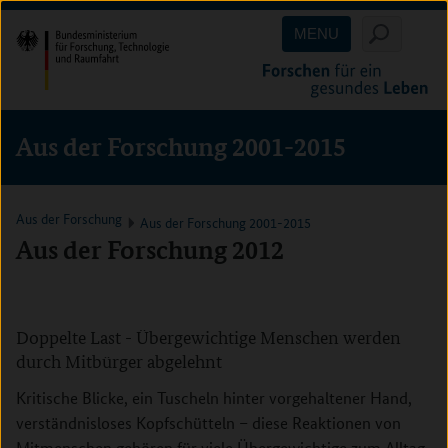
Direkt
Direkt
Direkt
MENU
zum
zum
zur
Inhalt
Hauptmenu
Suche
(Eingabetaste)
(Eingabetaste)
(Eingabetaste)
Aus der Forschung 2001-2015
Aus der Forschung
Aus der Forschung 2001-2015
Aus der Forschung 2012
Inhalt überspringen
Doppelte Last - Übergewichtige Menschen werden
durch Mitbürger abgelehnt
Kritische Blicke, ein Tuscheln hinter vorgehaltener Hand,
verständnisloses Kopfschütteln – diese Reaktionen von
Mitmenschen gehören für viele Übergewichtige zum Alltag.