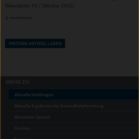
(Newsletter 59 / Oktober 2012)
weiterlesen
WEITERE ARTIKEL LADEN
MEHR ZU:
Aktuelle Meldungen
Aktuelle Ergebnisse der Gesundheitsforschung
Newsletter Spezial
Dossiers