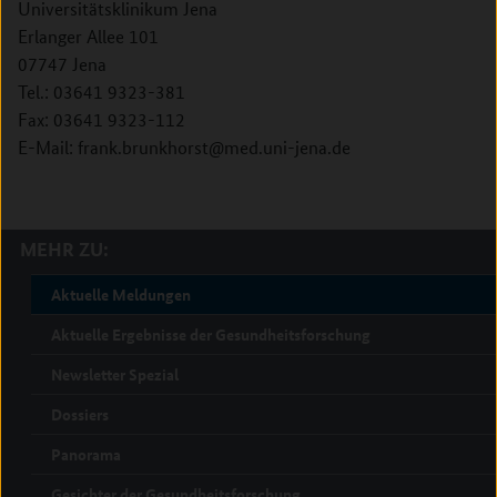
Universitätsklinikum Jena
Erlanger Allee 101
07747 Jena
Tel.: 03641 9323-381
Fax: 03641 9323-112
E-Mail: frank.brunkhorst@med.uni-jena.de
MEHR ZU:
Aktuelle Meldungen
Aktuelle Ergebnisse der Gesundheitsforschung
Newsletter Spezial
Dossiers
Panorama
Gesichter der Gesundheitsforschung