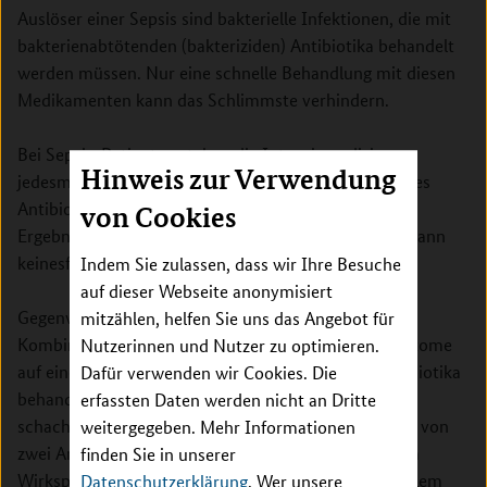
Auslöser einer Sepsis sind bakterielle Infektionen, die mit
bakterienabtötenden (bakteriziden) Antibiotika behandelt
werden müssen. Nur eine schnelle Behandlung mit diesen
Medikamenten kann das Schlimmste verhindern.
Bei Sepsis-Patienten stehen die Intensivmediziner
Hinweis zur Verwendung
jedesmal vor einer schwierigen Entscheidung: Welches
Antibiotikum kann gegeben werden? Denn auf die
von Cookies
Ergebnisse der mikrobiologischen Untersuchungen kann
keinesfalls gewartet werden.
Indem Sie zulassen, dass wir Ihre Besuche
auf dieser Webseite anonymisiert
Gegenwärtig wird eine sogenannte empirische
mitzählen, helfen Sie uns das Angebot für
Kombinationstherapie empfohlen. Sobald alle Symptome
Nutzerinnen und Nutzer zu optimieren.
auf eine Sepsis hindeuten, wird der Patient mit Antibiotika
Dafür verwenden wir Cookies. Die
behandelt, die eine große Bandbreite von Bakterien
erfassten Daten werden nicht an Dritte
schachmatt setzen können. Durch eine Kombination von
weitergegeben. Mehr Informationen
zwei Antibiotika mit vergleichbarem antibakteriellem
finden Sie in unserer
Wirkspektrum, aber unterschiedlichem antibakteriellem
Datenschutzerklärung
. Wer unsere