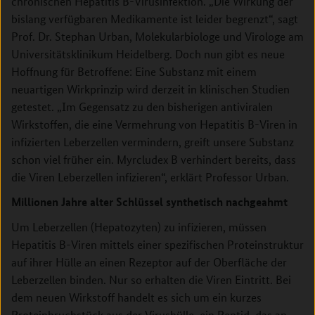
chronischen Hepatitis B-Virusinfektion. „Die Wirkung der
bislang verfügbaren Medikamente ist leider begrenzt“, sagt
Prof. Dr. Stephan Urban, Molekularbiologe und Virologe am
Universitätsklinikum Heidelberg. Doch nun gibt es neue
Hoffnung für Betroffene: Eine Substanz mit einem
neuartigen Wirkprinzip wird derzeit in klinischen Studien
getestet. „Im Gegensatz zu den bisherigen antiviralen
Wirkstoffen, die eine Vermehrung von Hepatitis B-Viren in
infizierten Leberzellen vermindern, greift unsere Substanz
schon viel früher ein. Myrcludex B verhindert bereits, dass
die Viren Leberzellen infizieren“, erklärt Professor Urban.
Millionen Jahre alter Schlüssel synthetisch nachgeahmt
Um Leberzellen (Hepatozyten) zu infizieren, müssen
Hepatitis B-Viren mittels einer spezifischen Proteinstruktur
auf ihrer Hülle an einen Rezeptor auf der Oberfläche der
Leberzellen binden. Nur so erhalten die Viren Eintritt. Bei
dem neuen Wirkstoff handelt es sich um ein kurzes
Proteinbruchstück aus der Virushülle, ein Peptid, das an