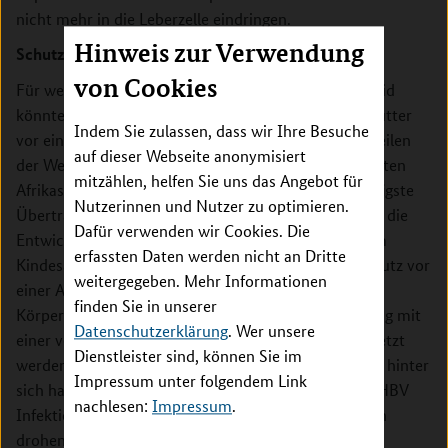
nicht mehr in die Leberzelle eindringen.
Hinweis zur Verwendung
Schutz für Babys
von Cookies
Für wen wäre der neue Wirkstoff geeignet? Das Peptid
könnte zum Beispiel Neugeborene HBV-positiver Mütter
Indem Sie zulassen, dass wir Ihre Besuche
vor einer Ansteckung bei der Geburt schützen. „In Teilen
auf dieser Webseite anonymisiert
der Welt, wie etwa in China, Südost-Asien und Gebieten
mitzählen, helfen Sie uns das Angebot für
Afrikas, ist diese Mutter-Kind-Transmission der häufigste
Nutzerinnen und Nutzer zu optimieren.
Übertragungsweg und birgt ein sehr hohes Risiko für die
Dafür verwenden wir Cookies. Die
Entwicklung einer chronischen Hepatitis B bereits im
erfassten Daten werden nicht an Dritte
Kindesalter“, erklärt Professor Urban. Auch zum Schutz vor
weitergegeben. Mehr Informationen
einer Ansteckung nach dem Kontakt mit infektiösen
finden Sie in unserer
Körperflüssigkeiten – etwa nach einer Stichverletzung mit
Datenschutzerklärung
. Wer unsere
einer verseuchten Nadel – könnte das Peptid eingesetzt
Dienstleister sind, können Sie im
werden. Bei Patienten, die eine Lebertransplantation hinter
Impressum unter folgendem Link
sich haben, könnte der neue Wirkstoff eine erneute HBV
nachlesen:
Impressum
.
Infektion verhindern. Denn im Blut kursierende Viren
drohen, das transplantierte Organ zu infizieren.