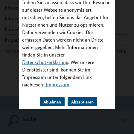
Indem Sie zulassen, dass wir Ihre Besuche
Förderkennzeichen:
16GW0300
auf dieser Webseite anonymisiert
mitzählen, helfen Sie uns das Angebot für
Fördersumme:
292.800 EUR
Nutzerinnen und Nutzer zu optimieren.
Förderzeitraum:
2020 - 2023
Dafür verwenden wir Cookies. Die
erfassten Daten werden nicht an Dritte
Projektleitung:
Prof. Dr. Hans-Dieter Arndt
weitergegeben. Mehr Informationen
Adresse:
Friedrich-Schiller-Universität Jena
finden Sie in unserer
Humboldtstr. 10
Datenschutzerklärung
. Wer unsere
07743 Jena
Dienstleister sind, können Sie im
Impressum unter folgendem Link
nachlesen:
Impressum
.
Ablehnen
Akzeptieren
Suche