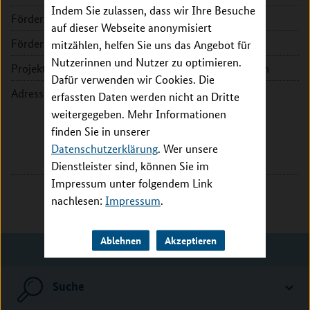
Indem Sie zulassen, dass wir Ihre Besuche
Fördersumme:
143.016 EUR
auf dieser Webseite anonymisiert
Förderzeitraum:
2020 - 2022
mitzählen, helfen Sie uns das Angebot für
Nutzerinnen und Nutzer zu optimieren.
Projektleitung:
Prof. Dr. Thomas Pietschmann
Dafür verwenden wir Cookies. Die
Adresse:
Twincore Zentrum für Experi-
erfassten Daten werden nicht an Dritte
mentelle und Klinische Infek-
weitergegeben. Mehr Informationen
tionsforschung GmbH
finden Sie in unserer
Feodor-Lynen-Str. 7
Datenschutzerklärung
. Wer unsere
30625 Hannover
Dienstleister sind, können Sie im
Impressum unter folgendem Link
nachlesen:
Impressum
.
Ablehnen
Akzeptieren
Suche