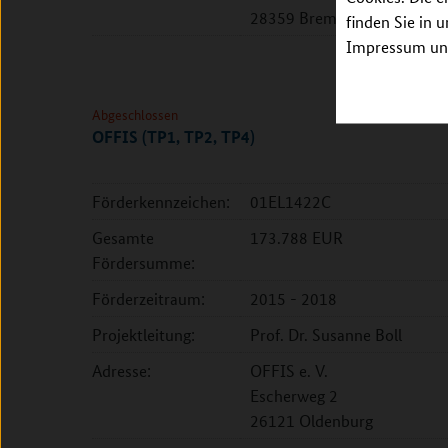
28359 Bremen
finden Sie in 
Impressum unt
Abgeschlossen
OFFIS (TP1, TP2, TP4)
Förderkennzeichen:
01EL1422C
Gesamte
173.788 EUR
Fördersumme:
Förderzeitraum:
2015 - 2018
Projektleitung:
Prof. Dr. Susanne Boll
Adresse:
OFFIS e. V.
Escherweg 2
26121 Oldenburg