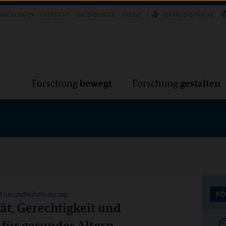
Forschung
Forschung
bewegt
g
MACHUNGEN
ÜBERSICHT
DATENSCHUTZ
PRESSE
GEBÄRDENSPRACHE
VER
bewegt
gestalten
Forschung
Forschung
d Gesundheitsförderung
FÖ
ät, Gerechtigkeit und
für gesundes Altern