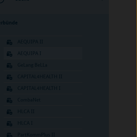
erbünde
AEQUIPA II
AEQUIPA I
GeLang BeLLa
CAPITAL4HEALTH II
CAPITAL4HEALTH I
CombaNet
HLCA II
HLCA I
PartKommPlus II