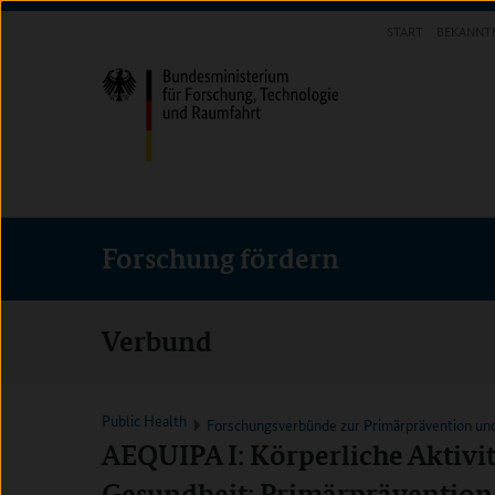
Direkt
Direkt
Direkt
START
BEKANNT
zum
zum
zur
FORSCHUNG FÖRDERN
Inhalt
Hauptmenu
Suche
(Eingabetaste)
(Eingabetaste)
(Eingabetaste)
Forschung fördern
Verbund
Public Health
Forschungsverbünde zur Primärprävention un
AEQUIPA I: Körperliche Aktivit
Gesundheit: Primärprävention 