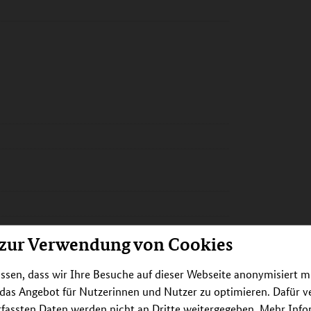
 zur Verwendung von Cookies
ereich 11 Human- und
Institut für Public Health und Pflegeforschung
ssen, dass wir Ihre Besuche auf dieser Webseite anonymisiert m
 das Angebot für Nutzerinnen und Nutzer zu optimieren. Dafür 
rfassten Daten werden nicht an Dritte weitergegeben. Mehr Inf