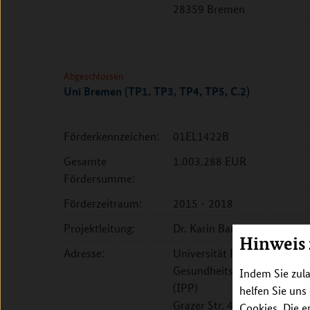
28359 Bremen
Abgeschlossen
Uni Bremen (TP1, TP3, TP4, TP5, C.2)
Förderkennzeichen:
01EL1422B
Gesamte
1.003.288 EUR
Fördersumme:
Förderzeitraum:
2015 - 2018
Projektleitung:
Dr. Karin Bammann
Hinweis
Adresse:
Universität Bremen, Fachb
Gesundheitswissenschaften, 
Indem Sie zula
(IPP)
helfen Sie uns
Grazer Str. 4
Cookies. Die e