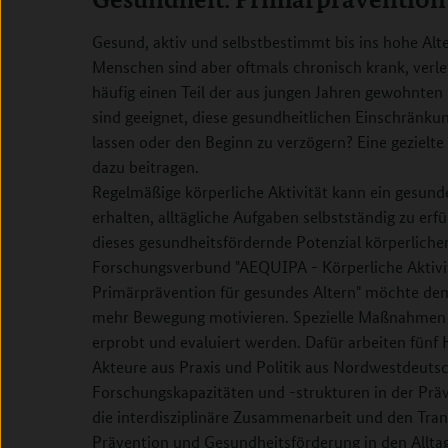
Gesund, aktiv und selbstbestimmt bis ins hohe Alter
Menschen sind aber oftmals chronisch krank, verle
häufig einen Teil der aus jungen Jahren gewohnte
sind geeignet, diese gesundheitlichen Einschränkun
lassen oder den Beginn zu verzögern? Eine geziel
dazu beitragen.
Regelmäßige körperliche Aktivität kann ein gesunde
erhalten, alltägliche Aufgaben selbstständig zu erf
dieses gesundheitsfördernde Potenzial körperlicher
Forschungsverbund "AEQUIPA - Körperliche Aktivit
Primärprävention für gesundes Altern" möchte de
mehr Bewegung motivieren. Spezielle Maßnahmen fü
erprobt und evaluiert werden. Dafür arbeiten fünf
Akteure aus Praxis und Politik aus Nordwestdeuts
Forschungskapazitäten und -strukturen in der Prä
die interdisziplinäre Zusammenarbeit und den Tran
Prävention und Gesundheitsförderung in den Alltag