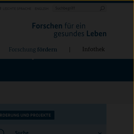
Forschung
Infothek
estalten
fördern
Suchbegriff
LEICHTE SPRACHE
ENGLISH
Suche
starten
BÜNDE:
fördern
Infothek
Forschung
RDERUNG UND PROJEKTE
Suche