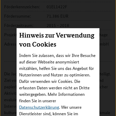
Förderkennzeichen:
01EL1422F
Fördersumme:
71.386 EUR
Förderzeitraum:
2015 - 2018
Hinweis zur Verwendung
Projektleitung:
Prof. Dr. Claudia Voelcker-Rehage
von Cookies
Adresse:
Jacobs University Bremen gGmbH
Campus Ring 1
Indem Sie zulassen, dass wir Ihre Besuche
28759 Bremen
auf dieser Webseite anonymisiert
mitzählen, helfen Sie uns das Angebot für
Die Jacobs Universität Bremen ist an Teilprojekt 2 beteiligt.
Nutzerinnen und Nutzer zu optimieren.
Ziel von TP 2 "PROMOTE" ist es, verschiedene IT- und
Dafür verwenden wir Cookies. Die
papierbasierte Interventionen zur Förderung körperlicher
erfassten Daten werden nicht an Dritte
Aktivität im Alter zu entwickeln, deren Effektivität zu
weitergegeben. Mehr Informationen
evaluieren und miteinander zu vergleichen. Die
finden Sie in unserer
Interventionen sind auf das Alter, Geschlecht, den
Datenschutzerklärung
. Wer unsere
kulturellen Hintergrund und weitere individuelle Merkmale
Dienstleister sind, können Sie im