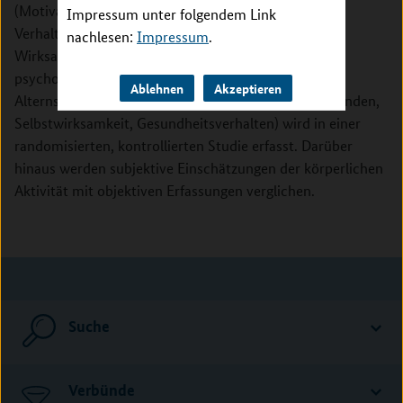
(Motivation, das bisherige Verhalten, Stadien der
Impressum unter folgendem Link
Verhaltensänderung) zugeschnitten. Die kurzfristige
nachlesen:
Impressum
.
Wirksamkeit der Interventionen auf physische,
psychologische und kognitive Indikatoren gesunden
Ablehnen
Akzeptieren
Alterns (z.B. körperliche Fitness, Kognition, Wohlbefinden,
Selbstwirksamkeit, Gesundheitsverhalten) wird in einer
randomisierten, kontrollierten Studie erfasst. Darüber
hinaus werden subjektive Einschätzungen der körperlichen
Aktivität mit objektiven Erfassungen verglichen.
Suche
Verbünde