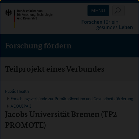
Direkt
Direkt
Direkt
MENU
zum
zum
zur
Inhalt
Hauptmenu
Suche
(Eingabetaste)
(Eingabetaste)
(Eingabetaste)
Forschung fördern
Teilprojekt eines Verbundes
Public Health
Forschungsverbünde zur Primärprävention und Gesundheitsförderung
AEQUIPA I
Jacobs Universität Bremen (TP2
PROMOTE)