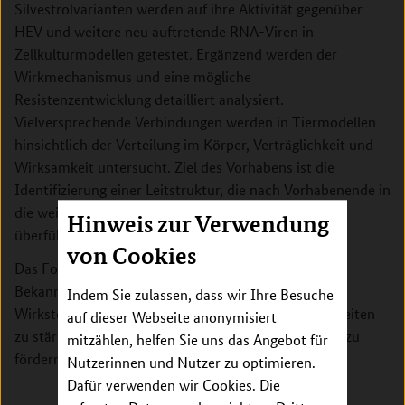
Silvestrolvarianten werden auf ihre Aktivität gegenüber
HEV und weitere neu auftretende RNA-Viren in
Zellkulturmodellen getestet. Ergänzend werden der
Wirkmechanismus und eine mögliche
Resistenzentwicklung detailliert analysiert.
Vielversprechende Verbindungen werden in Tiermodellen
hinsichtlich der Verteilung im Körper, Verträglichkeit und
Wirksamkeit untersucht. Ziel des Vorhabens ist die
Identifizierung einer Leitstruktur, die nach Vorhabenende in
die weitere präklinische und klinische Entwicklung
Hinweis zur Verwendung
überführt werden kann.
von Cookies
Das Forschungsvorhaben trägt somit im Sinne der
Bekanntmachung dazu bei, die naturstoffbasierte
Indem Sie zulassen, dass wir Ihre Besuche
Wirkstoffforschung im Bereich der Infektionskrankheiten
auf dieser Webseite anonymisiert
zu stärken und die Entwicklung neuer Medikamente zu
mitzählen, helfen Sie uns das Angebot für
fördern.
Nutzerinnen und Nutzer zu optimieren.
Dafür verwenden wir Cookies. Die