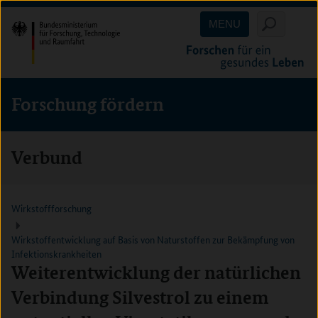
Direkt
Direkt
Direkt
MENU
zum
zum
zur
Inhalt
Hauptmenu
Suche
(Eingabetaste)
(Eingabetaste)
(Eingabetaste)
Forschung fördern
Verbund
Wirkstoffforschung
Wirkstoffentwicklung auf Basis von Naturstoffen zur Bekämpfung von
Infektionskrankheiten
Weiterentwicklung der natürlichen
Verbindung Silvestrol zu einem