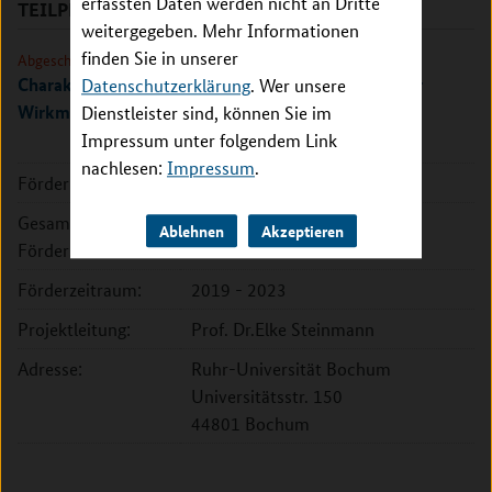
erfassten Daten werden nicht an Dritte
TEILPROJEKTE
weitergegeben. Mehr Informationen
finden Sie in unserer
Abgeschlossen
Charakterisierung des antiviralen Potenzials und der
Datenschutzerklärung
. Wer unsere
Wirkmechanismen der Silvestrol-Derivate
Dienstleister sind, können Sie im
Impressum unter folgendem Link
nachlesen:
Impressum
.
Förderkennzeichen:
16GW0201K
Gesamte
417.060 EUR
Ablehnen
Akzeptieren
Fördersumme:
Förderzeitraum:
2019 - 2023
Projektleitung:
Prof. Dr.Elke Steinmann
Adresse:
Ruhr-Universität Bochum
Universitätsstr. 150
44801 Bochum